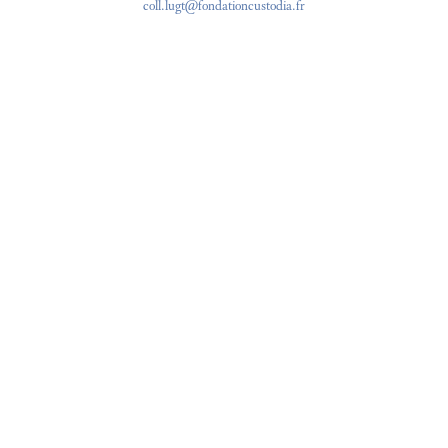
coll.lugt@fondationcustodia.fr