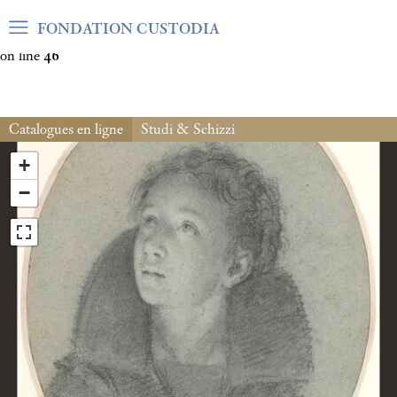
Warning
: Undefined array key "var_mode" in
FONDATION CUSTODIA
/home/clients/06cf3fb6db0bf3383064f508e4e3b220/sites/fond
on line
46
Catalogues en ligne
Studi & Schizzi
+
−