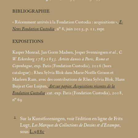
BIBLIOGRAPHIE
«
Récemment arrivés à la Fondation Custodia : acquisitions
»,
E-
News Fondation Custodia
, n° 8, juin 2015, p. 11, repr.
EXPOSITIONS
Kasper Monrad, Jan Gorm Madsen, Jesper Svenningsen
et al
.,
C.
W. Eckersberg 1783-1853. Artiste danois à Paris, Rome et
Copenhague
, exp. Paris (Fondation Custodia), 2016 (hors
catalogue)
; Rhea Sylvia Blok dans Marie-Noëlle Grison et
Marleen Ram, avec des contributions de Rhea Sylvia Blok, Hans
Buijs et Ger Luijten,
Art sur papier. Acquisitions récentes de la
Fondation Custodia
, cat. exp. Paris (Fondation Custodia), 2018,
n° 69
1
Sur la Kunstforeningen, voir l’édition en ligne de Frits
Lugt,
Les Marques de Collections de Dessins et d’Estampes
,
sous
L.988c
.