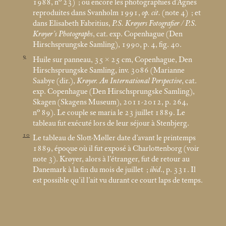
1988, n° 23)
; ou encore les photographies d’Agnes
reproduites dans Svanholm 1991,
op. cit.
(note 4)
; et
dans Elisabeth Fabritius,
P.S. Krøyers Fotografier / P.S.
Krøyer’s Photographs
, cat. exp. Copenhague (Den
Hirschsprungske Samling), 1990, p. 4, fig. 40.
9
Huile sur panneau, 35 × 25
cm, Copenhague, Den
Hirschsprungske Samling, inv. 3086 (Marianne
Saabye (dir.),
Krøyer. An International Perspective
, cat.
exp. Copenhague (Den Hirschsprungske Samling),
Skagen (Skagens Museum), 2011-2012, p. 264,
n° 89). Le couple se maria le 23 juillet 1889. Le
tableau fut exécuté lors de leur séjour à Stenbjerg.
10
Le tableau de Slott-Møller date d’avant le printemps
1889, époque où il fut exposé à Charlottenborg (voir
note 3). Krøyer, alors à l’étranger, fut de retour au
Danemark à la fin du mois de juillet
;
ibid
., p. 331. Il
est possible qu’il l’ait vu durant ce court laps de temps.