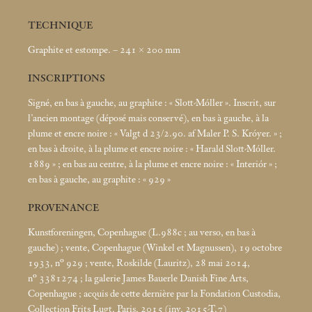
TECHNIQUE
Graphite et estompe. – 241 × 200
mm
INSCRIPTIONS
Signé, en bas à gauche, au graphite : «
Slott-Móller
». Inscrit, sur
l’ancien montage (déposé mais conservé), en bas à gauche, à la
plume et encre noire : «
Valgt d 23/2.90. af Maler P. S. Króyer.
»
;
en bas à droite, à la plume et encre noire : «
Harald Slott-Móller.
1889
»
; en bas au centre, à la plume et encre noire : «
Interiór
»
;
en bas à gauche, au graphite : «
929
»
PROVENANCE
Kunstforeningen, Copenhague (L.988c
; au verso, en bas à
gauche)
; vente, Copenhague (Winkel et Magnussen), 19 octobre
1933, n° 929
; vente, Roskilde (Lauritz), 28
mai 2014,
n° 3381274
; la galerie James Bauerle Danish Fine Arts,
Copenhague
; acquis de cette dernière par la Fondation Custodia,
Collection Frits Lugt, Paris, 2015 (inv. 2015-T.7)