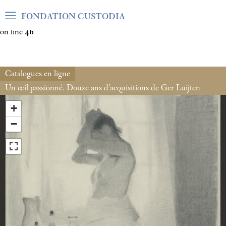
Warning
: Undefined array key "var_mode" in
FONDATION CUSTODIA
/home/clients/06cf3fb6db0bf3383064f508e4e3b220/sites/fond
on line
46
Catalogues en ligne
Un œil passionné. Douze ans d’acquisitions de Ger Luijten
+
−