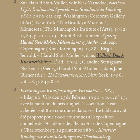
2
Sur Harald Slott-Møller, voir Kirk Varnedoe,
Northern
Light. Realism and Symbolism in Scandinavian Painting
1880-1910
, cat. exp. Washington (Corcoran Gallery
of Art), New York (The Brooklyn Museum),
Minnesota (The Minneapolis Institute of Arts), 1982-
1983, p. 212-213
; Bodil Busk Laursen,
Agnes og
Harald Slott-Møller. Mellem kunst og idealer
, cat. exp.
Copenhague (Kunstforeningen), 1988
; Birgit
Jenvold, «
Harald Slott-Møller
», dans
Weilbach Dansk
e
Kunstnerleksikon
, 4
éd., 1994
; Claudine Stensgaard
Nielsen, «
(Georg) Harald Slott-Møller
», dans Jane
Turner (dir.),
The Dictionary of Art
, New York, 1996,
vol. 28, p. 847-848.
3
Beretnung om Kunstforeningens Virksomhed i 1889
,
«
bilag 60. Valg den 23de Februar 1890
», p. 6, n° 15,
avec la mention du prix auquel l’association l’avait
achetée, soit 800
couronnes danoises. Le tableau avait
été proposé pour 1000
couronnes à l’exposition
annuelle de l’Académie des Beaux-Arts de Copenhague
à Charlottenborg, au printemps 1889
;
Illustreret
Katalog over Kunstudstillingen ved Charlottenborg
,