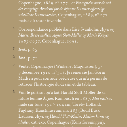
Copenhague, 1889, n° 277
; et
Fortegnelse over de ved
det kongelige Akademi for de skjønne Kunster offentligt
udstillede Kunstvaerker
, Copenhague, 1889, n° 277,
mais a dû rester invendu.
4
Correspondance publiée dans Lise Svanholm,
Agnes og
Marie. Breve mellem Agnes Slott-Møller og Marie Krøyer
1885-1937
, Copenhague, 1991.
5
Ibid.
, p. 65.
6
Ibid.
, p. 71.
7
Vente, Copenhague (Winkel et Magnussen), 5-
7 décembre 1910, n° 518. Je remercie Jan Gorm
Madsen pour son aide précieuse qui m’a permis de
retracer l’historique du dessin et du tableau.
8
Voir le portrait qu’a fait Harald Slott-Møller de sa
future femme Agnes Rambusch en 1887,
Min hustru
,
huile sur toile, 191 × 104
cm, Toreby Lolland,
Fuglsang Kunstmuseum, inv. 283 (Bodil Busk
Laursen,
Agnes og Harald Slott-Møller. Mellem kunst og
idealer
, cat. exp. Copenhague (Kunstforeningen),