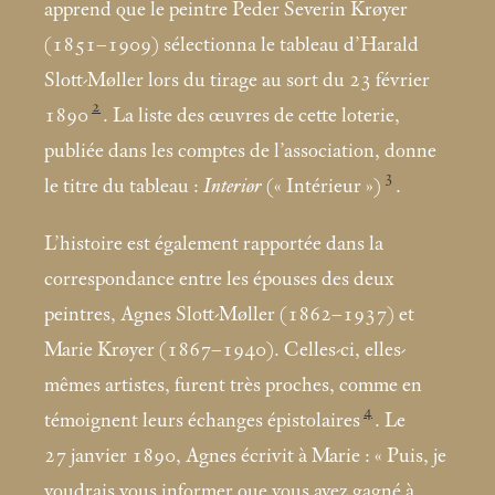
apprend que le peintre Peder Severin Krøyer
(1851–1909) sélectionna le tableau d’Harald
Slott-Møller lors du tirage au sort du 23 février
2
1890
. La liste des œuvres de cette loterie,
publiée dans les comptes de l’association, donne
3
le titre du tableau :
Interiør
(«
Intérieur
»)
.
L’histoire est également rapportée dans la
correspondance entre les épouses des deux
peintres, Agnes Slott-Møller (1862–1937) et
Marie Krøyer (1867–1940). Celles-ci, elles-
mêmes artistes, furent très proches, comme en
4
témoignent leurs échanges épistolaires
. Le
27 janvier 1890, Agnes écrivit à Marie : «
Puis, je
voudrais vous informer que vous avez gagné à