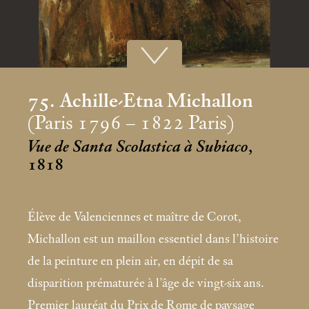
75. Achille-Etna Michallon
(Paris 1796 – 1822 Paris)
Vue de Santa Scolastica à Subiaco
,
1818
Élève de Valenciennes et maître de Corot,
Michallon est un maillon essentiel dans l’histoire
de la peinture en plein air, en dépit de sa
disparition prématurée à l’âge de vingt-six ans.
Premier lauréat du Prix de Rome de paysage