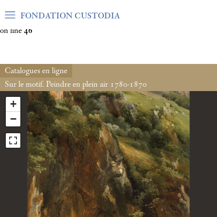
Warning
: Undefined array key "var_mode" in
FONDATION CUSTODIA
/home/clients/06cf3fb6db0bf3383064f508e4e3b220/sites/fond
on line
46
Catalogues en ligne
Sur le motif. Peindre en plein air 1780-1870
+
−