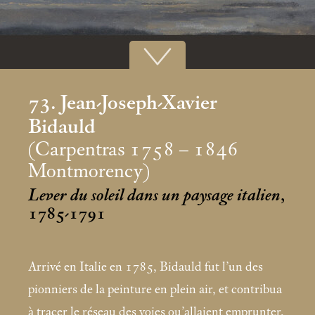
73. Jean-Joseph-Xavier
Bidauld
(Carpentras 1758 – 1846
Montmorency)
Lever du soleil dans un paysage italien
,
1785-1791
Arrivé en Italie en 1785, Bidauld fut l’un des
pionniers de la peinture en plein air, et contribua
à tracer le réseau des voies qu’allaient emprunter,