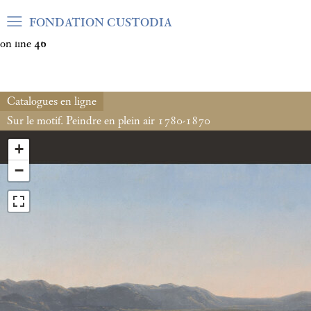
Warning
: Undefined array key "var_mode" in
FONDATION CUSTODIA
/home/clients/06cf3fb6db0bf3383064f508e4e3b220/sites/fond
on line
46
Catalogues en ligne
Sur le motif. Peindre en plein air 1780-1870
+
−