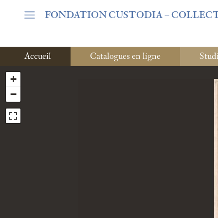
Warning
: Undefined array key "var_mode" in
/home/clients/06c
FONDATION CUSTODIA
– COLLEC
Accueil
Catalogues en ligne
Stud
+
−