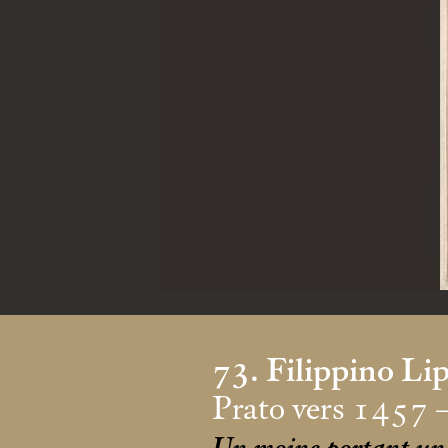
73. Filippino Li
Prato vers 1457 