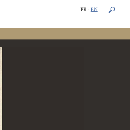
plugins/image_zoom/image_zoom_fonctions.php
on line
46
FR
·
EN