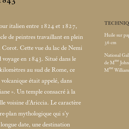
 1843
TECHNIQ
our italien entre 1824 et 1827,
Huile sur pap
cle de peintres travaillant en plein
36
cm
i Corot. Cette vue du lac de Nemi
National Gal
nd voyage en 1843. Situé dans le
me
de M
John
me
 kilomètres au sud de Rome, ce
M
William
e volcanique était appelé, dans
iane
». Un temple consacré à la
lle voisine d’Ariccia. Le caractère
ière-plan mythologique qui s’y
e longue date, une destination