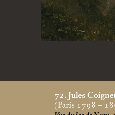
72. Jules Coigne
(Paris 1798 – 18