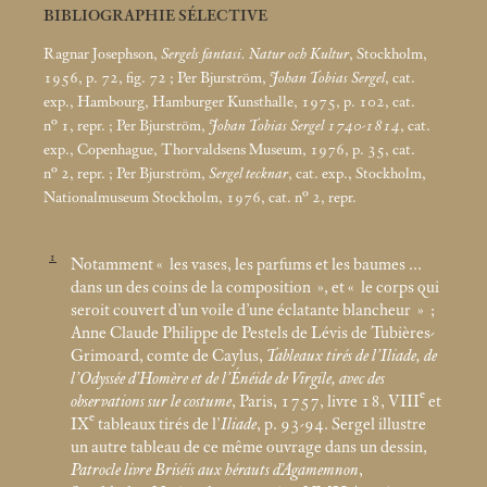
BIBLIOGRAPHIE SÉLECTIVE
Ragnar Josephson,
Sergels fantasi. Natur och Kultur
, Stockholm,
1956, p. 72, fig. 72
; Per Bjurström,
Johan Tobias Sergel
, cat.
exp., Hambourg, Hamburger Kunsthalle, 1975, p. 102, cat.
n° 1, repr.
; Per Bjurström,
Johan Tobias Sergel 1740-1814
, cat.
exp., Copenhague, Thorvaldsens Museum, 1976, p. 35, cat.
n° 2, repr.
; Per Bjurström,
Sergel tecknar
, cat. exp., Stockholm,
Nationalmuseum Stockholm, 1976, cat. n° 2, repr.
1
Notamment «
les vases, les parfums et les baumes ...
dans un des coins de la composition
», et «
le corps qui
seroit couvert d’un voile d’une éclatante blancheur
»
;
Anne Claude Philippe de Pestels de Lévis de Tubières-
Grimoard, comte de Caylus,
Tableaux tirés de l’Iliade, de
l’Odyssée d’Homère et de l’Énéide de Virgile, avec des
e
observations sur le costume
, Paris, 1757, livre 18, VIII
et
e
IX
tableaux tirés de l’
Iliade
, p. 93-94. Sergel illustre
un autre tableau de ce même ouvrage dans un dessin,
Patrocle livre Briséis aux hérauts d’Agamemnon
,