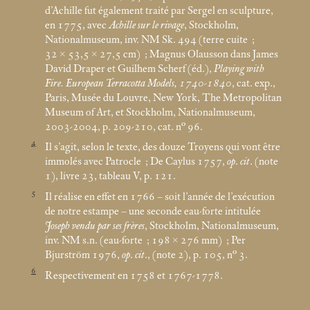
d’Achille fut également traité par Sergel en sculpture,
en 1775, avec
Achille sur le rivage
, Stockholm,
Nationalmuseum, inv. NM Sk. 494 (terre cuite
;
32 × 53,5 × 27,5
cm)
; Magnus Olausson dans James
David Draper et Guilhem Scherf (éd.),
Playing with
Fire. European Terracotta Models, 1740-1840
, cat. exp.,
Paris, Musée du Louvre, New York, The Metropolitan
Museum of Art, et Stockholm, Nationalmuseum,
2003-2004, p. 209-210, cat. n° 96.
4
Il s’agit, selon le texte, des douze Troyens qui vont être
immolés avec Patrocle
; De Caylus 1757,
op
.
cit
. (note
1), livre 23, tableau V, p. 121.
5
Il réalise en effet en 1766 – soit l’année de l’exécution
de notre estampe – une seconde eau-forte intitulée
Joseph vendu par ses frères
, Stockholm, Nationalmuseum,
inv. NM s.n. (eau-forte
; 198 × 276
mm)
; Per
Bjurström 1976,
op
.
cit
.,
(note 2), p. 105, n° 3.
6
Respectivement en 1758 et 1767-1778.