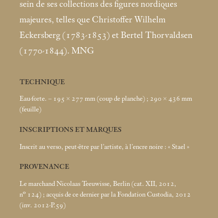
sein de ses collections des figures nordiques
majeures, telles que Christoffer Wilhelm
Eckersberg (1783-1853) et Bertel Thorvaldsen
(1770-1844). MNG
TECHNIQUE
Eau-forte. – 195 × 277
mm (coup de planche)
; 290 × 436
mm
(feuille)
INSCRIPTIONS ET MARQUES
Inscrit au verso, peut-être par l’artiste, à l’encre noire : «
Stael
»
PROVENANCE
Le marchand Nicolaas Teeuwisse, Berlin (cat. XII, 2012,
n° 124)
; acquis de ce dernier par la Fondation Custodia, 2012
(inv. 2012-P.59)