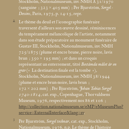
Stockholm, Nationalmuseum, inv. NMH A 31/1970
(sanguine
; 323 × 405
mm)
; Per Bjurström,
Sergel -
Dessins
, Paris, 1975, p. 14-15, repr.
2
Le thème du deuil et l’iconographie funéraire
traversent d’ailleurs son œuvre dessiné, réminiscences
du tempérament mélancolique de l’artiste, notamment
dans son étude préparatoire au monument funéraire de
Gustav III, Stockholm, Nationalmuseum, inv. NMH
725/1875 (plume et encre brune, pierre noire, lavis
brun
; 350 × 195
mm)
; et dans un croquis
représentant un enterrement, titré
Bestämda målet är en
grav
(«
La destination finale est la tombe
»),
Stockholm, Nationalmuseum, inv. NMH 38/1944
(plume et encre brun-noire, lavis brun
;
172 × 202
mm)
; Per Bjurström,
Johan Tobias Sergel
1740-1814
, cat. exp., Copenhague, Thorvaldsens
Museum, 1976, respectivement nos 86 et 106
;
http://collection.nationalmuseum.se/eMP/eMuseumPlus?
service=ExternalInterface&lang=sv
.
3
Per Bjurström,
Sergel tecknar
, cat. exp., Stockholm,
Nationalmuseum, 1976, n.p. Le thème de l’histoire