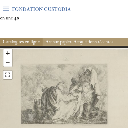
Warning
: Undefined array key "var_mode" in
FONDATION CUSTODIA
/home/clients/06cf3fb6db0bf3383064f508e4e3b220/sites/fond
on line
46
Catalogues en ligne
Art sur papier. Acquisitions récentes
+
−