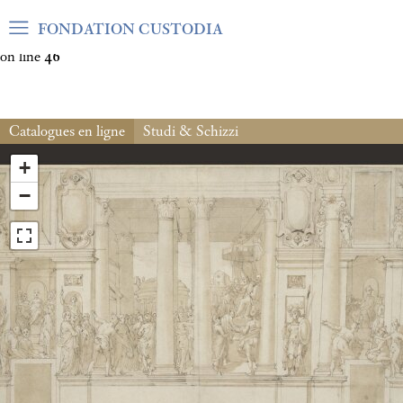
Warning
: Undefined array key "var_mode" in
FONDATION CUSTODIA
/home/clients/06cf3fb6db0bf3383064f508e4e3b220/sites/fond
on line
46
Catalogues en ligne
Studi & Schizzi
+
−