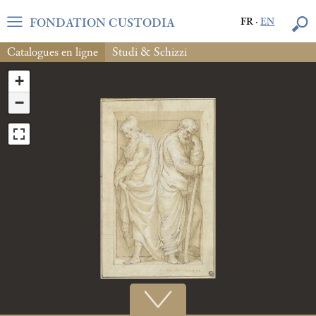
FONDATION CUSTODIA
FR
·
EN
Catalogues en ligne
Studi & Schizzi
+
−