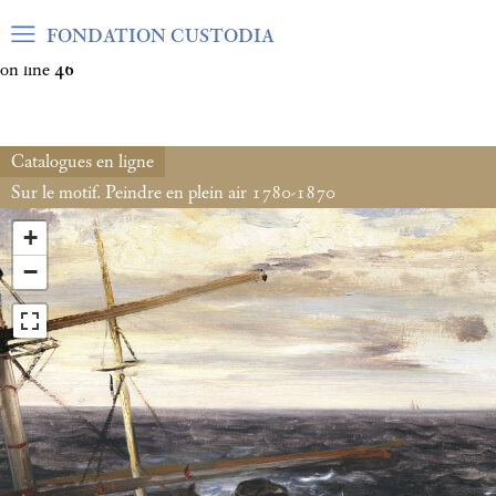
Warning
: Undefined array key "var_mode" in
FONDATION CUSTODIA
/home/clients/06cf3fb6db0bf3383064f508e4e3b220/sites/fond
on line
46
Catalogues en ligne
Sur le motif. Peindre en plein air 1780-1870
+
−