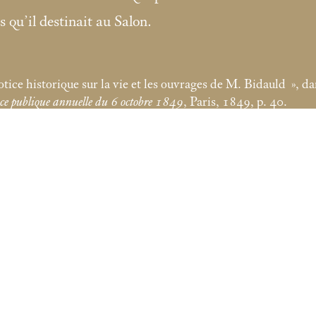
 qu’il destinait au Salon.
tice historique sur la vie et les ouvrages de M. Bidauld
», d
e publique annuelle du 6 octobre 1849
, Paris, 1849, p. 40.
s Lugt