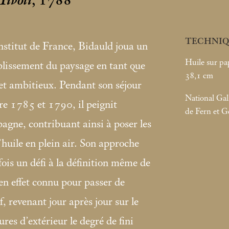
Tivoli
, 1788
TECHNIQ
Institut de France, Bidauld joua un
Huile sur pap
blissement du paysage en tant que
38,1
cm
et ambitieux. Pendant son séjour
National Gal
re 1785 et 1790, il peignit
de Fern et G
ne, contribuant ainsi à poser les
’huile en plein air. Son approche
fois un défi à la définition même de
 en effet connu pour passer de
, revenant jour après jour sur le
ures d’extérieur le degré de fini