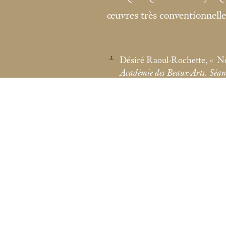
œuvres très conventionnelles
1
Désiré Raoul-Rochette, «
No
Académie des Beaux-Arts. Séanc
Fondation Custodia / Collection Frit
121 rue de Lille 75007 Paris
Tél :
+33 (0)1 47 05 75 19
coll.lugt@fondationcustodia.fr