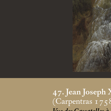
47. Jean Joseph 
(Carpentras 175