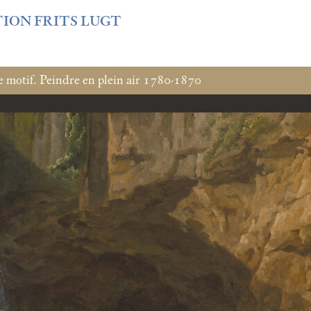
f3fb6db0bf3383064f508e4e3b220/sites/fondationcustodia.fr/
TION FRITS LUGT
e motif. Peindre en plein air 1780-1870