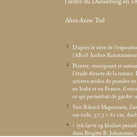
l’ordre du Dannebrog en 1
Alice-Anne Tod
1
D’après le titre de l’exposit
(ARoS Aarhus Kunstmuseum
2
Peintre, enseignant et auteu
l’étude directe de la nature
artistes avides de peindre en 
en Italie et en France, il re
ce qui permettait de garder 
3
Voir Rikard Magnussen,
Lan
sur toile, 37,3 × 61
cm, Aar
4
«
tyk farve og klodset pensel
dans Birgitte B. Johannsen, 