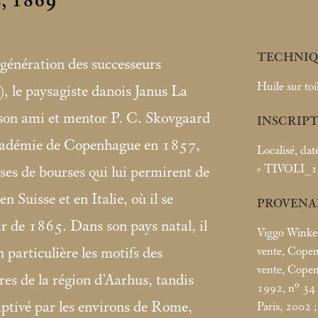
i
, 1869
TECHNIQ
génération des successeurs
Huile sur toi
 le paysagiste danois Janus La
 son ami et mentor P. C. Skovgaard
INSCRIP
cadémie de Copenhague en 1857,
Localisé, dat
«
TIVOLI_18
rises de bourses qui lui permirent de
n Suisse et en Italie, où il se
PROVENA
ir de 1865. Dans son pays natal, il
Viggo Winke
vente, Copen
n particulière les motifs des
vente, Copen
ères de la région d’Aarhus, tandis
1992, n° 34
 captivé par les environs de Rome,
Paris, 2002