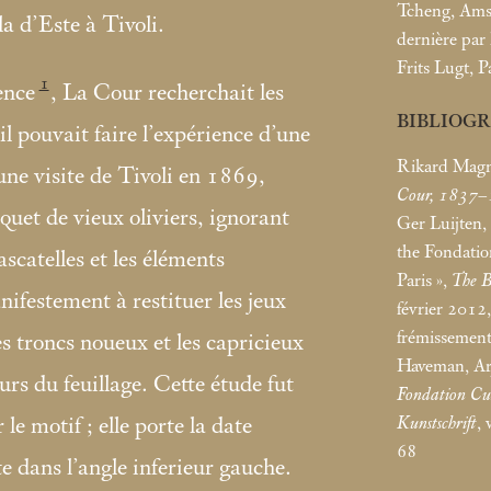
Tcheng, Ams
la d’Este à Tivoli.
dernière par
Frits Lugt, P
1
ence
, La Cour recherchait les
BIBLIOG
il pouvait faire l’expérience d’une
Rikard Mag
une visite de Tivoli en 1869,
Cour, 1837
osquet de vieux oliviers, ignorant
Ger Luijten, 
the Fondatio
scatelles et les éléments
Paris
»,
The B
nifestement à restituer les jeux
février 2012,
frémissement
s troncs noueux et les capricieux
Haveman, Ar
leurs du feuillage. Cette étude fut
Fondation Cu
Kunstschrift
, 
 le motif
; elle porte la date
68
te dans l’angle inferieur gauche.