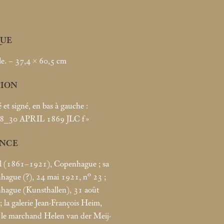
UE
le. – 37,4 × 60,5
cm
TION
é et signé, en bas à gauche :
_30 APRIL 1869 JLC f
»
NCE
l (1861–1921), Copenhague
; sa
hague (?), 24
mai 1921, n° 23
;
hague (Kunsthallen), 31 août
; la galerie Jean-François Heim,
; le marchand Helen van der Meij-