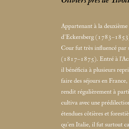
Oliviers près de Tivol
Appartenant à la deuxième 
d’Eckersberg (1783–1853),
Cour fut très influencé par
(1817–1875). Entré à l’A
il bénéficia à plusieurs rep
faire des séjours en France, e
rendit régulièrement à part
cultiva avec une prédilectio
étendues côtières et foresti
qu’en Italie, il fut surtout