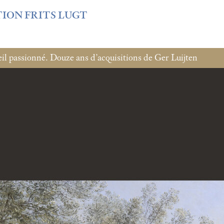
f3fb6db0bf3383064f508e4e3b220/sites/fondationcustodia.fr/
TION FRITS LUGT
l passionné. Douze ans d’acquisitions de Ger Luijten