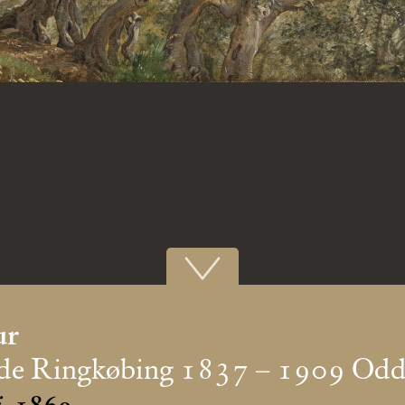
ur
 de Ringkøbing 1837 – 1909 Od