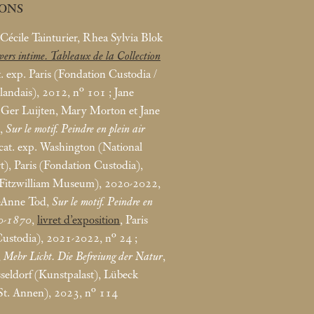
IONS
 Cécile Tainturier, Rhea Sylvia Blok
ers intime. Tableaux de la Collection
t. exp. Paris (Fondation Custodia /
rlandais), 2012, n° 101
; Jane
Ger Luijten, Mary Morton et Jane
),
Sur le motif. Peindre en plein air
 cat. exp. Washington (National
t), Paris (Fondation Custodia),
Fitzwilliam Museum), 2020-2022,
e-Anne Tod,
Sur le motif. Peindre en
80-1870
,
livret d’exposition
, Paris
Custodia), 2021-2022, n° 24
;
,
Mehr Licht. Die Befreiung der Natur
,
sseldorf (Kunstpalast), Lübeck
St. Annen), 2023, n° 114