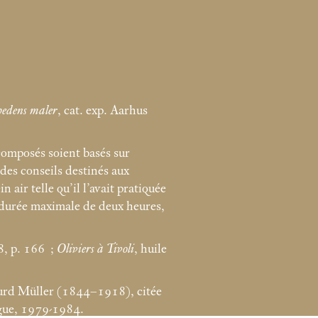
hedens maler
, cat. exp. Aarhus
composés soient basés sur
des conseils destinés aux
 air telle qu’il l’avait pratiquée
ne durée maximale de deux heures,
, p. 166
;
Oliviers à Tivoli
, huile
igurd Müller (1844–1918), citée
gue, 1979-1984.