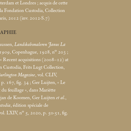
terdam et Londres
; acquis de cette
 la Fondation Custodia, Collection
aris, 2012 (inv. 2012-S.7)
RAPHIE
nussen,
Landskabsmaleren Janus La
–1909
, Copenhague, 1928, n° 203
;
«
Recent acquisitions (2008–12) at
n Custodia, Frits Lugt Collection,
urlington Magazine
, vol. CLIV,
 p. 167, fig. 34
; Ger Luijten, «
Le
 du feuillage
», dans Mariëtte
jan de Koomen, Ger Luijten
et al.
,
stodia
, édition spéciale de
vol. LXIV, n° 5, 2020, p. 50-51, fig.