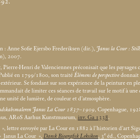
892.
ion : Anne Sofie Ejersbo Frederiksen (dir.),
Janus la Cour : Stil
), 2007.
r, Pierre-Henri de Valenciennes préconisait que les paysages 
. Publié en 1799/1800, son traité
Élémens de perspective
donnait 
extérieur. Se fondant sur son expérience de la peinture en plein
commandait de limiter ces séances de travail sur le motif à u
une unité de lumière, de couleur et d’atmosphère.
dskabsmaleren Janus La Cour 1837–1909
, Copenhague, 1928
hus, ARoS Aarhus Kunstmuseum,
inv. Ga 1338
.
», lettre envoyée par La Cour en 1882 à l’historien d’art S
e
«
Janus La Cour
»,
Dansk Biografisk Leksikon
, 3
éd., Copenha