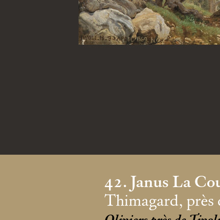
42. Janus La Co
Thimagard, près