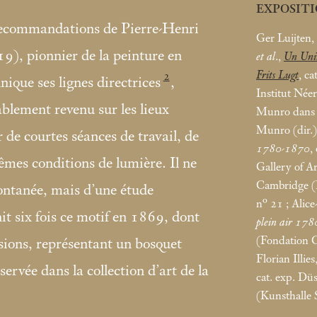
EXPOSIT
 recommandations de Pierre-Henri
Ger Luijten,
), pionnier de la peinture en
et al
.,
Un Univ
Frits Lugt
, ca
2
nique ses lignes directrices
,
Institut Née
ablement revenu sur les lieux
Munro dans 
Munro (dir.
r de courtes séances de travail, de
1780-1870
,
êmes conditions de lumière. Il ne
Gallery of Ar
Cambridge (
pontanée, mais d’une étude
n° 21
; Alic
t six fois ce motif en 1869, dont
plein air 17
(Fondation 
ions, représentant un bosquet
Florian Illies
nservée dans la collection d’art de la
cat. exp. Dü
(Kunsthalle 