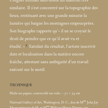
Coignet utilisait sans doute un matériel très
similaire. Il s’est concentré sur la topographie des
lieux, restituant avec une grande minutie la
lumière qui baigne les montagnes empourprées.
Son biographe rapporte qu’«
il ne se croyait le
droit de peindre que ce qu’il avait vu et
1
étudié.
»
Satisfait du résultat, l’artiste inscrivit
date et localisation dans la matière encore
fraîche, attestant sans ambiguïté d’un travail
exécuté sur le motif.
TECHNIQUE
Huile sur papier, contrecollé sur toile. – 31 × 39
cm
me
National Gallery of Art, Washington, D. C., don de M
John Jay
me
Ide en mémoire de M. et M
William Henry Donner, inv.