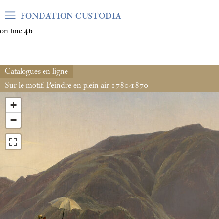
Warning
: Undefined array key "var_mode" in
FONDATION CUSTODIA
/home/clients/06cf3fb6db0bf3383064f508e4e3b220/sites/fond
on line
46
Catalogues en ligne
Sur le motif. Peindre en plein air 1780-1870
+
−