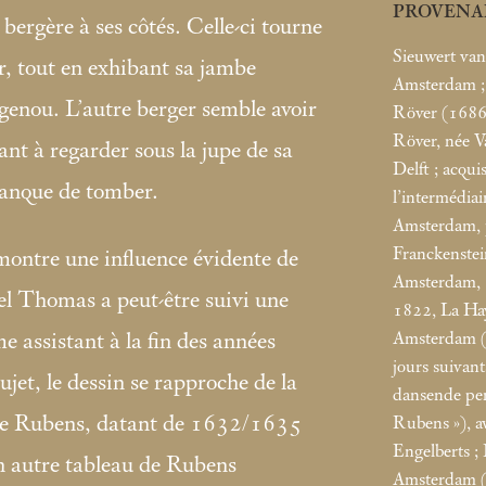
PROVENA
bergère à ses côtés. Celle-ci tourne
Sieuwert van
er, tout en exhibant sa jambe
Amsterdam
genou. L’autre berger semble avoir
Röver (1686
Röver, née 
nt à regarder sous la jupe de sa
Delft͏͏
; acqui
manque de tomber.
l’intermédia
Amsterdam, 
Franckenste
ontre une influence évidente de
Amsterdam,
el Thomas a peut-être suivi une
1822, La Ha
Amsterdam (
e assistant à la fin des années
jours suivant
ujet, le dessin se rapproche de la
dansende pe
e Rubens, datant de 1632/1635
Rubens
»), 
Engelberts
;
n autre tableau de Rubens
Amsterdam 