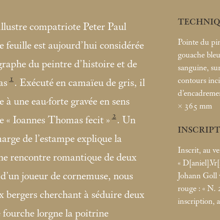
TECHNIQ
llustre compatriote Peter Paul
Pointe du pin
feuille est aujourd’hui considérée
gouache bleu-
aphe du peintre d’histoire et de
sanguine, sur
1
contours inci
as
. Exécuté en camaïeu de gris, il
d’encadremen
e à une eau-forte gravée en sens
× 365
mm
2
e «
Ioannes Thomas fecit
»
. Un
INSCRIP
arge de l’estampe explique la
Inscrit, au v
une rencontre romantique de deux
«
D[aniel].Vr
s d’un joueur de cornemuse, nous
Johann Goll v
rouge : «
N. 
 bergers cherchant à séduire deux
inscription, a
 fourche lorgne la poitrine