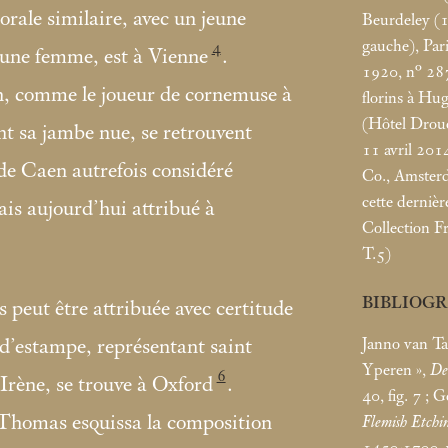
orale similaire, avec un jeune
Beurdeley 
gauche), Par
4
une femme, est à Vienne
.
1920, n° 28
n, comme le joueur de cornemuse à
florins à Hu
(Hôtel Drouo
t sa jambe nue, se retrouvent
11 avril 201
de Caen autrefois considéré
Co., Amsterd
cette dernièr
s aujourd’hui attribué à
Collection Fr
T.5)
BIBLIOG
 peut être attribuée avec certitude
Janno van Ta
d’estampe, représentant saint
Yperen
»,
Del
6
 Irène, se trouve à Oxford
.
40, fig. 7
; G
Thomas esquissa la composition
Flemish Etchi
1450-1700
,