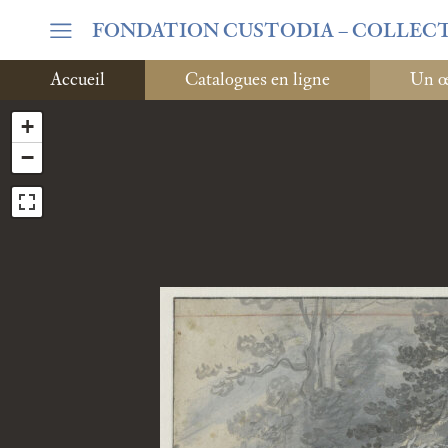
FONDATION CUSTODIA
– COLLEC
Accueil
Catalogues en ligne
Un œi
+
−