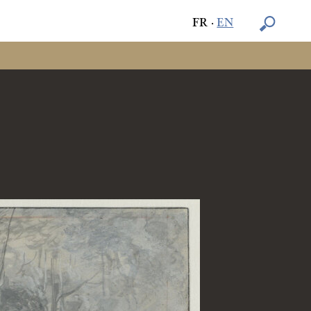
FR
·
EN