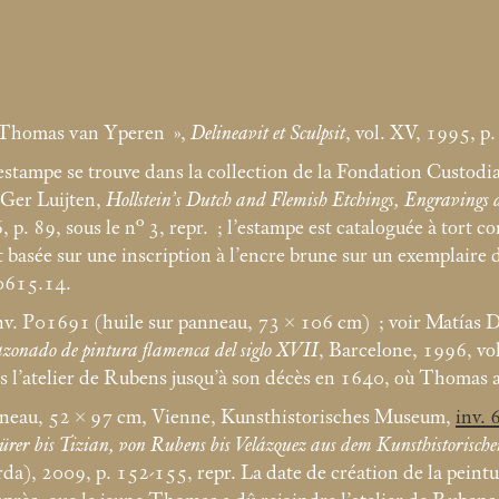
 Thomas van Yperen
»,
Delineavit et Sculpsit
, vol. XV, 1995, p.
estampe se trouve dans la collection de la Fondation Custodia
r Ger Luijten,
Hollstein’s Dutch and Flemish Etchings, Engraving
. 89, sous le n° 3, repr.
; l’estampe est cataloguée à tort 
t basée sur une inscription à l’encre brune sur un exemplaire
0615.14.
nv. P01691 (huile sur panneau, 73 × 106
cm)
; voir Matías 
azonado de pintura flamenca del siglo XVII
, Barcelone, 1996, vol
ns l’atelier de Rubens jusqu’à son décès en 1640, où Thomas a 
nneau, 52 × 97
cm, Vienne, Kunsthistorisches Museum,
inv. 
Dürer bis Tizian, von Rubens bis Velázquez aus dem Kunsthistoris
), 2009, p. 152-155, repr. La date de création de la peintu