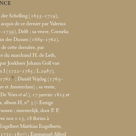
NCE
 der Schelling (1635–1719),
; acquis de ce dernier par Valerius
–1739), Delft
; sa veuve, Cornelia
Van der Dussen (1689–1762),
s de cette dernière, par
ire du marchand H. de Leth,
par Jonkheer Johann Goll van
in I (1722–1785
; L.2987),
9
 1761
; Daniël Vrijdag (1765–
ye et Amsterdam)
; sa vente,
De Vries
et al.
), 17 janvier 1825 et
s, album H, n° 3 («
Eenige
rsonen
; meesterlijk, door P. P.
avec nos 1-13, 18 florins à
 Engelbert Matthias Engelberts,
(1731–1807)
; Emmanuel Alfred