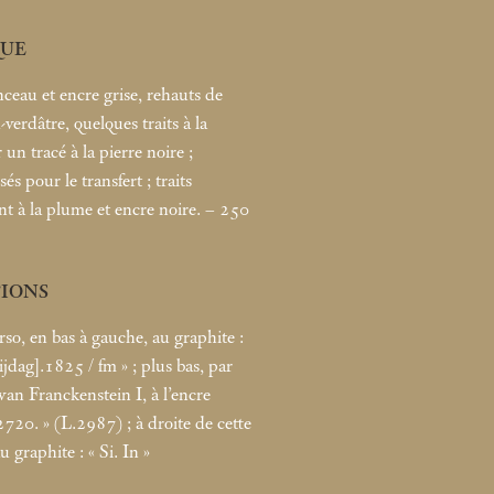
UE
ceau et encre grise, rehauts de
verdâtre, quelques traits à la
 un tracé à la pierre noire
;
sés pour le transfert
; traits
t à la plume et encre noire. – 250
TIONS
erso, en bas à gauche, au graphite :
[ijdag].1825 / fm
»
; plus bas, par
an Franckenstein I, à l’encre
2720.
» (L.2987)
; à droite de cette
u graphite : «
Si. In
»