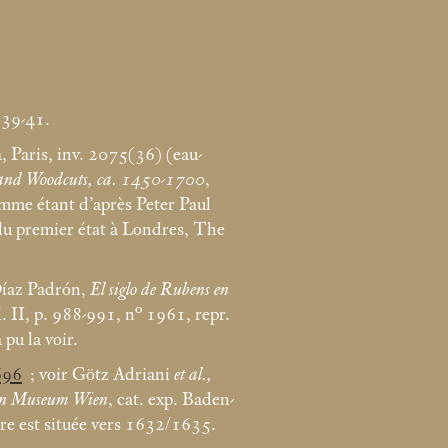
 39-41.
, Paris, inv. 2075(36) (eau-
s and Woodcuts, ca. 1450-1700
,
comme étant d’après Peter Paul
 du premier état à Londres, The
Díaz Padrón,
El siglo de Rubens en
. II, p. 988-991, n° 1961, repr.
pu la voir.
696
; voir Götz Adriani
et al.,
chen Museum Wien
, cat. exp. Baden-
re est située vers 1632/1635.