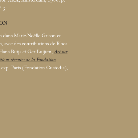
° 3
ION
 dans Marie-Noëlle Grison et
 avec des contributions de Rhea
 Hans Buijs et Ger Luijten,
Art sur
itions récentes de la Fondation
t. exp. Paris (Fondation Custodia),