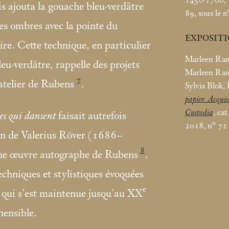
uis ajouta la gouache bleu-verdâtre
89, sous le n
les ombres avec la pointe du
EXPOSIT
oire. Cette technique, en particulier
Marleen Ram
leu-verdâtre, rappelle des projets
Marleen Ram,
7
’atelier de Rubens
.
Sylvia Blok,
papier. Acquis
Custodia
, ca
es qui dansent
faisait autrefois
2018, n° 72
tion de Valerius Röver (1686–
8
une œuvre autographe de Rubens
.
echniques et stylistiques évoquées
e
n, qui s’est maintenue jusqu’au XX
hensible.