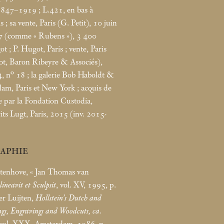
(1847–1919
; L.421, en bas à
is
; sa vente, Paris (G. Petit), 10 juin
7 (comme «
Rubens
»), 3 400
got
; P. Hugot, Paris
; vente, Paris
t, Baron Ribeyre & Associés),
4, n° 18
; la galerie Bob Haboldt &
am, Paris et New York
; acquis de
e par la Fondation Custodia,
its Lugt, Paris, 2015 (inv. 2015-
RAPHIE
tenhove, «
Jan Thomas van
ineavit et Sculpsit
, vol. XV, 1995, p.
er Luijten,
Hollstein’s Dutch and
ngs, Engravings and Woodcuts, ca.
 vol. XXX, Amsterdam, 1986, p.