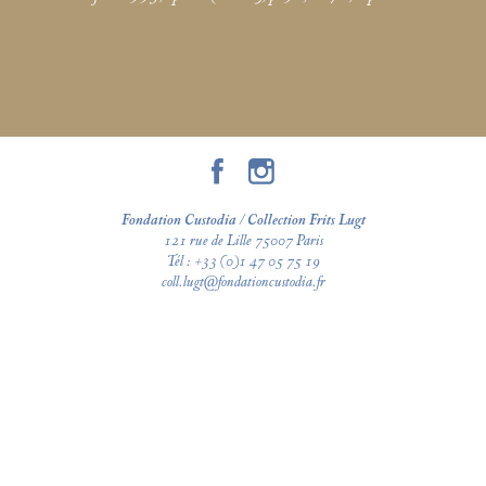
Fondation Custodia / Collection Frits Lugt
121 rue de Lille 75007 Paris
Tél :
+33 (0)1 47 05 75 19
coll.lugt@fondationcustodia.fr