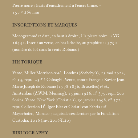
Pierre noire
; traits d’encadrement à l’encre brune. –
157 × 266
mm
INSCRIPTIONS ET MARQUES
Monogrammé et daté, en haut à droite, à la pierre noire : «
VG
1644
». Inscrit au verso, en bas à droite, au graphite : «
379
»
(numéro du lot dans la vente Robiano)
HISTORIQUE
Vente, Miller Morrison
et al.,
Londres (Sotheby’s), 23
mai 1922,
n° 53, repr., 25 £ à Colnaghi. Vente, comte François Xavier Jean-
Marie Joseph de Robiano (1778-1836, Bruxelles)
et al.,
Amsterdam (A.W.M. Mensing), 15 juin 1926, n° 379, repr. 200
florins. Vente, New York (Christie’s), 30 janvier 1998, n° 372,
r
repr. Collection D
. Igor Bier et Christl von Fabris auf
Mayerhofen, Monaco
; acquis de ces derniers par la Fondation
Custodia, 2016 (inv. 2016-T.20)
BIBLIOGRAPHY