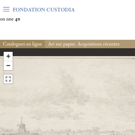
Warning
: Undefined array key "var_mode" in
FONDATION CUSTODIA
/home/clients/06cf3fb6db0bf3383064f508e4e3b220/sites/fond
on line
46
Catalogues en ligne
Art sur papier. Acquisitions récentes
+
−