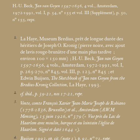
H.-U. Beck,
Jan van Goyen 1597-1656,
4 vol., Amsterdam,
1972-1991, vol. I, p. 54, n° 155 et vol. III (Supplément), p. 50,
n° 155, repr.
1
La Haye, Museum Bredius, prêt de longue durée des
héritiers de Joseph O. Kronig (pierre noire, avec ajout
de lavis rouge-brunâtre d’une main plus tardive
;
environ 100 × 150
mm)
; H.-U. Beck,
Jan van Goyen
1597-1656,
4 vols., Amsterdam, 1972-1991, vol. I,
p. 265-270, n° 845, vol. III, p. 123, n° 845
; et
Edwin Buijsen,
The Sketchbook of Jan van Goyen from the
Bredius-Kronig Collection,
La Haye, 1993.
2
cf.
ibid.
, p. 39-21, nos 17-21, repr.
3
Vente, comte François Xavier Jean-Marie Joseph de Robiano
(1778-1836, Bruxelles)
et al.,
Amsterdam (A.W.M
Mensing), 15 juin 1926, n° 379 («
Vue près du Lac de
Haarlem avec moulin, barque et au lointain l’église de
Haarlem. Signé et daté 1644
»).
4
Buijsen 1993,
op. cit.
(note 1), p. 91, n° 71, repr.