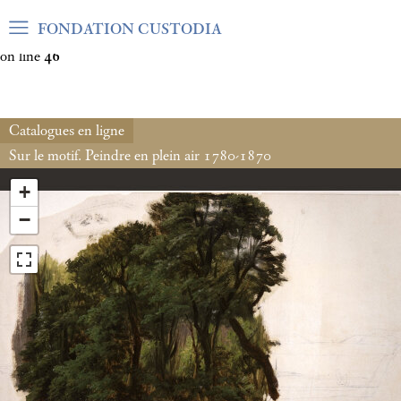
Warning
: Undefined array key "var_mode" in
FONDATION CUSTODIA
/home/clients/06cf3fb6db0bf3383064f508e4e3b220/sites/fond
on line
46
Catalogues en ligne
Sur le motif. Peindre en plein air 1780-1870
+
−