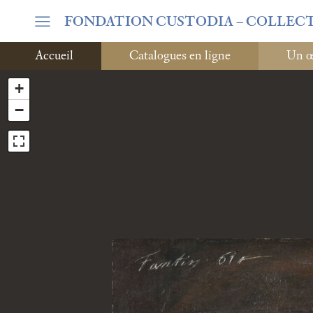
FONDATION CUSTODIA
– COLLEC
Accueil
Catalogues en ligne
Un œi
+
−