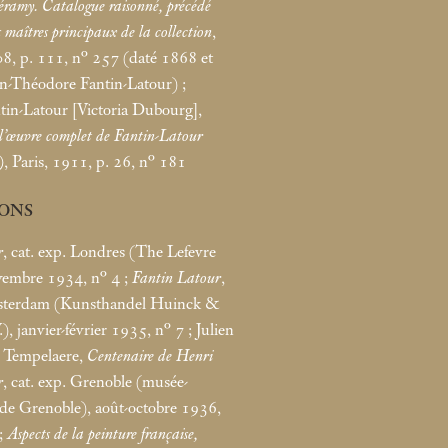
éramy. Catalogue raisonné, précédé
s maîtres principaux de la collection
,
, p. 111, n° 257 (daté 1868 et
ean-Théodore Fantin-Latour)
;
in-Latour [Victoria Dubourg],
l’œuvre complet de Fantin-Latour
)
, Paris, 1911, p. 26, n° 181
IONS
r
, cat. exp. Londres (The Lefevre
vembre 1934, n° 4
;
Fantin Latour
,
msterdam (Kunsthandel Huinck &
), janvier-février 1935, n° 7
; Julien
d Tempelaere,
Centenaire de Henri
r
, cat. exp. Grenoble (musée-
 de Grenoble), août-octobre 1936,
;
Aspects de la peinture française,