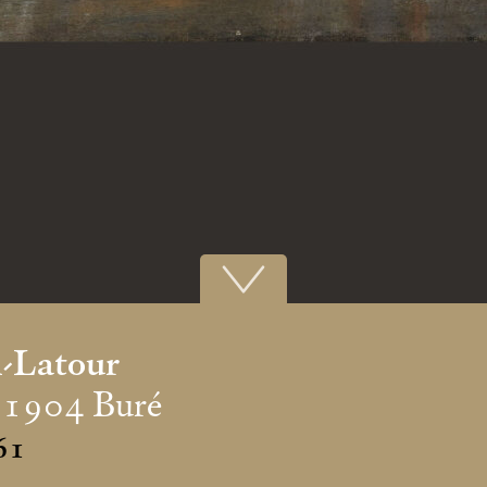
n-Latour
 1904 Buré
61