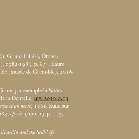
s du Grand Palais), Ottawa
r), 1982-1983, p. 85
; Laure
oble (musée de Grenoble), 2016-
 Citons par exemple la
Nature
de la Dentelle,
inv. 2010.0.13
asse et un verre
, 1861, huile sur
1983,
op. cit.
(note 1), p. 117,
,
Chardin and the Still-Life