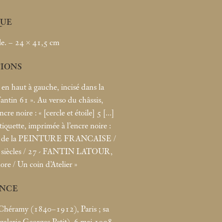
UE
le. – 24 × 41,5
cm
TIONS
 en haut à gauche, incisé dans la
antin 61
». Au verso du châssis,
ncre noire : «
[cercle et étoile] 5 [...]
tiquette, imprimée à l’encre noire :
de la PEINTURE FRANCAISE /
siècles / 27 - FANTIN LATOUR,
re / Un coin d’Atelier
»
NCE
 Chéramy (1840–1912), Paris
; sa
(galerie Georges Petit), 6
mai 1908,