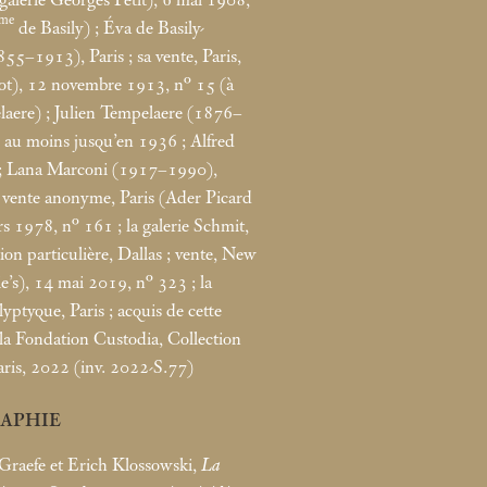
me
de Basily)
; Éva de Basily-
855–1913), Paris
; sa vente, Paris,
t), 12 novembre 1913, n° 15 (à
laere)
; Julien Tempelaere (1876–
, au moins jusqu’en 1936
; Alfred
; Lana Marconi (1917–1990),
; vente anonyme, Paris (Ader Picard
s 1978, n° 161
; la galerie Schmit,
tion particulière, Dallas
; vente, New
e’s), 14
mai 2019, n° 323
; la
lyptyque, Paris
; acquis de cette
 la Fondation Custodia, Collection
aris, 2022 (inv. 2022-S.77)
RAPHIE
-Graefe et Erich Klossowski,
La