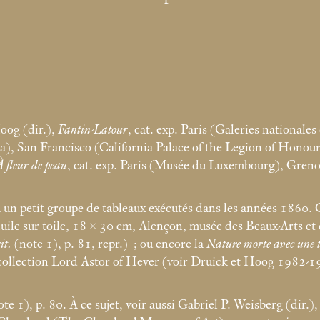
oog (dir.),
Fantin-Latour
, cat. exp. Paris (Galeries nationale
a), San Francisco (California Palace of the Legion of Honou
 fleur de peau
, cat. exp. Paris (Musée du Luxembourg), Gren
à un petit groupe de tableaux exécutés dans les années 1860.
uile sur toile, 18 × 30
cm, Alençon, musée des Beaux-Arts et 
it.
(note 1), p. 81, repr.)
; ou encore la
Nature morte avec une t
collection Lord Astor of Hever (voir Druick et Hoog 1982-
te 1), p. 80. À ce sujet, voir aussi Gabriel P. Weisberg (dir.)