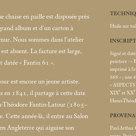
TECHNIQ
e chaise en paille est disposée près
Huile sur toi
 grand album et d’un carton à
 mur. Nous sommes dans l’atelier
INSCRIP
 est absent. La facture est large,
Signé et daté
peinture : «
F
t datée «
Fantin 61
».
imprimé à l’e
666
»
; une é
ur est encore un jeune artiste.
«
ASPECTS 
e
e
is en 1841, il partage à cette date
XIX
et XX
Henri-Théodo
ean-Théodore Fantin-Latour (1805–
 Cette année-là, il entre au Salon
PROVENA
en Angleterre qui aiguise son
Paul-Arthur
vente, Paris 