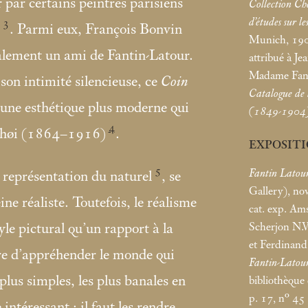
 par certains peintres parisiens
Collection Ch
d’études sur le
3
. Parmi eux, François Bonvin
Munich, 1908
lement un ami de Fantin-Latour.
attribué à J
Madame Fant
on intimité silencieuse, ce
Coin
Catalogue de 
 une esthétique plus moderne qui
(1849-1904
4
shøi (1864–1916)
.
EXPOSIT
5
Fantin Latou
a représentation du naturel
, se
Gallery), no
ine réaliste. Toutefois, le réalisme
cat. exp. A
Scherjon N.V.
yle pictural qu’un rapport à la
et Ferdinan
ière d’appréhender le monde qui
Fantin-Latou
 plus simples, les plus banales en
bibliothèque
p. 17, n° 45
 intéressant
; il faut les rendre.