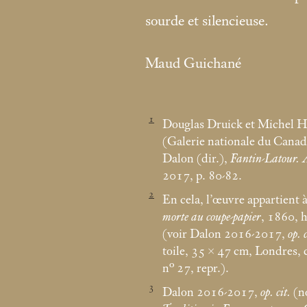
sourde et silencieuse.
Maud Guichané
1
Douglas Druick et Michel H
(Galerie nationale du Canad
Dalon (dir.),
Fantin-Latour. À
2017, p. 80-82.
2
En cela, l’œuvre appartient 
morte au coupe-papier
, 1860, h
(voir Dalon 2016-2017,
op. c
toile, 35 × 47
cm, Londres, 
n° 27, repr.).
3
Dalon 2016-2017,
op. cit.
(no