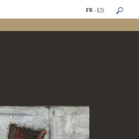
FR
·
EN