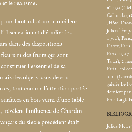
 et le réalisme.
n° 195 (à M
Callimaki (1
t pour Fantin-Latour le meilleur
(Hôtel Drouo
Julien Tempe
l’observation et d’étudier les
1961), Paris
urs dans des dispositions
Daber, Paris
Paris, 1957
 fleurs ni des fruits qui sont
Tajan), 2
mar
 constituer l’essentiel de sa
Paris
; collec
York (Christi
mais des objets issus de son
galerie Le Po
rtes, tout comme l’attention portée
dernière par
s surfaces en bois verni d’une table
Frits Lugt, P
, révèlent l’influence de Chardin
BIBLIOG
nçais du siècle précédent était
Julius Meier