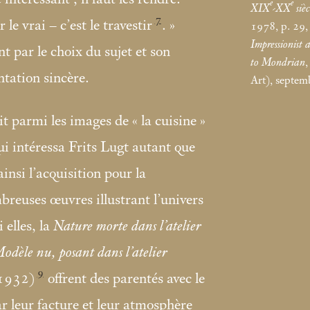
e
e
XIX
-XX
sièc
7
le vrai – c’est le travestir
.
»
1978, p. 29, 
Impressionist
nt par le choix du sujet et son
to Mondrian
,
ntation sincère.
Art), septem
rit parmi les images de «
la cuisine
»
qui intéressa Frits Lugt autant que
insi l’acquisition pour la
reuses œuvres illustrant l’univers
 elles, la
Nature morte dans l’atelier
odèle nu, posant dans l’atelier
9
–1932)
offrent des parentés avec le
r leur facture et leur atmosphère