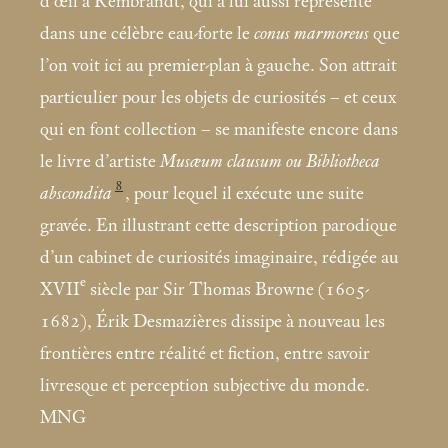
d’œil à Rembrandt, qui a lui aussi représenté
dans une célèbre eau-forte le
conus marmoreus
que
l’on voit ici au premier-plan à gauche. Son attrait
particulier pour les objets de curiosités – et ceux
qui en font collection – se manifeste encore dans
le livre d’artiste
Musæum clausum ou Bibliotheca
8
abscondita
, pour lequel il exécute une suite
gravée. En illustrant cette description parodique
d’un cabinet de curiosités imaginaire, rédigée au
e
XVII
siècle par Sir Thomas Browne (1605-
1682), Érik Desmazières dissipe à nouveau les
frontières entre réalité et fiction, entre savoir
livresque et perception subjective du monde.
MNG