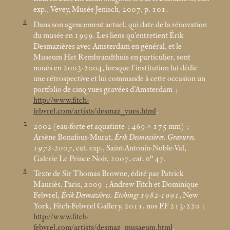
exp., Vevey, Musée Jenisch, 2007, p. 101.
6
Dans son agencement actuel, qui date de la rénovation
du musée en 1999. Les liens qu’entretient Érik
Desmazières avec Amsterdam en général, et le
Museum Het Rembrandthuis en particulier, sont
noués en 2003-2004, lorsque l’institution lui dédie
une rétrospective et lui commande à cette occasion un
portfolio de cinq vues gravées d’Amsterdam
;
http://www.fitch-
febvrel.com/artists/desmaz_vues.html
.
7
2002 (eau-forte et aquatinte
; 469 × 175
mm)
;
Arsène Bonafous-Murat,
Érik Desmazières. Gravures.
1972-2007
, cat. exp., Saint-Antonin-Noble-Val,
Galerie Le Prince Noir, 2007, cat. n° 47.
8
Texte de Sir Thomas Browne, édité par Patrick
Mauriès, Paris, 2009
; Andrew Fitch et Dominique
Febvrel,
Érik Desmazières. Etchings 1982-1991
, New
York, Fitch-Febvrel Gallery, 2011, nos FF 213-220
;
http://www.fitch-
febvrel.com/artists/desmaz_musaeum.html
.