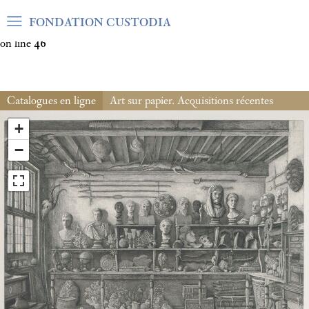
Warning
: Undefined array key "var_mode" in
FONDATION CUSTODIA
/home/clients/06cf3fb6db0bf3383064f508e4e3b220/sites/fond
on line
46
Catalogues en ligne
Art sur papier. Acquisitions récentes
+
−