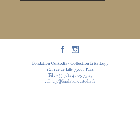
Fondation Custodia / Collection Frits Lugt
121 rue de Lille 75007 Paris
Tél :
+33 (0)1 47 05 75 19
coll.lugt@fondationcustodia.fr