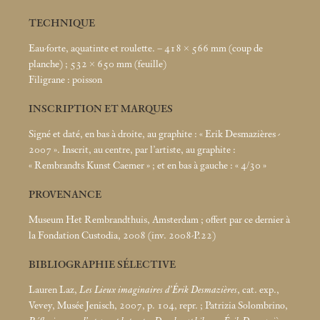
TECHNIQUE
Eau-forte, aquatinte et roulette. – 418 × 566
mm (coup de
planche)
; 532 × 650
mm (feuille)
Filigrane : poisson
INSCRIPTION ET MARQUES
Signé et daté, en bas à droite, au graphite : «
Erik Desmazières -
2007
». Inscrit, au centre, par l’artiste, au graphite :
«
Rembrandts Kunst Caemer
»
; et en bas à gauche : «
4/30
»
PROVENANCE
Museum Het Rembrandthuis, Amsterdam
; offert par ce dernier à
la Fondation Custodia, 2008 (inv. 2008-P.22)
BIBLIOGRAPHIE SÉLECTIVE
Lauren Laz,
Les Lieux imaginaires d’Érik Desmazières
, cat. exp.,
Vevey, Musée Jenisch, 2007, p. 104, repr.
; Patrizia Solombrino,