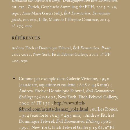
Réflexions sur l’espace et le temps. Druckgraphik von Érik Desmazières
,
cat. exp., Zurich, Graphische Sammlung der ETH, 2015, p. 39,
repr.
; Anne-Marie Garcia (éd.),
Érik Desmazières. Des mondes
gravés
, cat. exp., Lille, Musée de l’Hospice Comtesse, 2014,
n° 175, repr.
RÉFÉRENCES
Andrew Fitch et Dominique Febvrel,
Érik Desmazières. Prints
2001-2011
, New York, Fitch-Febvrel Gallery, 2011, n° FF
200, repr.
1
Comme par exemple dans Galerie Vivienne, 1990
(eau-forte, aquatinte et roulette
; 618 × 448
mm)
;
Andrew Fitch et Dominique Febvrel,
Érik Desmazières.
Etchings 1982-1991
, New York, Fitch-Febvrel Gallery,
1992, n° FF 131
;
http://www.fitch-
febvrel.com/artists/desmaz_vol2.html
; ou Les Roues,
1974 (eau-forte
; 645 × 495
mm)
; Andrew Fitch et
Dominique Febvrel,
Érik Desmazières. Etchings 1982-
1991
, New York, Fitch-Febvrel Gallery, 1982, n° FF