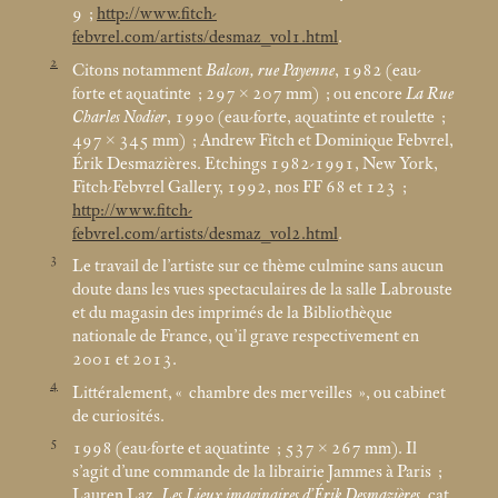
9
;
http://www.fitch-
febvrel.com/artists/desmaz_vol1.html
.
2
Citons notamment
Balcon, rue Payenne
, 1982 (eau-
forte et aquatinte
; 297 × 207
mm)
; ou encore
La Rue
Charles Nodier
, 1990 (eau-forte, aquatinte et roulette
;
497 × 345
mm)
; Andrew Fitch et Dominique Febvrel,
Érik Desmazières. Etchings 1982-1991, New York,
Fitch-Febvrel Gallery, 1992, nos FF 68 et 123
;
http://www.fitch-
febvrel.com/artists/desmaz_vol2.html
.
3
Le travail de l’artiste sur ce thème culmine sans aucun
doute dans les vues spectaculaires de la salle Labrouste
et du magasin des imprimés de la Bibliothèque
nationale de France, qu’il grave respectivement en
2001 et 2013.
4
Littéralement, «
chambre des merveilles
», ou cabinet
de curiosités.
5
1998 (eau-forte et aquatinte
; 537 × 267
mm). Il
s’agit d’une commande de la librairie Jammes à Paris
;
Lauren Laz,
Les Lieux imaginaires d’Érik Desmazières
, cat.