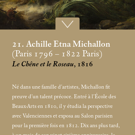
21. Achille Etna Michallon
(Paris 1796 – 1822 Paris)
Le Chêne et le Roseau
, 1816
Né dans une famille d’artistes, Michallon fit
preuve d’un talent précoce. Entré à l’École des
Beaux-Arts en 1810, il y étudia la perspective
avec Valenciennes et exposa au Salon parisien
pour la première fois en 1812. Dix ans plus tard,