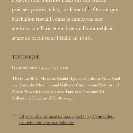
figurent sont toutefois basés sur des études
1
précises peintes, elles, sur le motif
. On sait que
Michallon travailla dans la campagne aux
alentours de Paris et en forêt de Fontainebleau
avant de partir pour l’Italie en 1818.
TECHNIQUE
Huile sur toile. – 43,5 × 53,5
cm
The Fitzwilliam Museum, Cambridge, achat grâce au Gow Fund
avec l’aide des Museums and Galleries Commission/Victoria and
Albert Museum Purchase Grant Fund et le National Art
Collections Fund, inv. PD.180–1991
1
https://collections.artsmia.org/art/5748/the-fallen-
branch-achille-etna-michallon
.