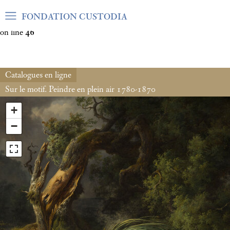
Warning
: Undefined array key "var_mode" in
FONDATION CUSTODIA
/home/clients/06cf3fb6db0bf3383064f508e4e3b220/sites/fond
on line
46
Catalogues en ligne
Sur le motif. Peindre en plein air 1780-1870
+
−