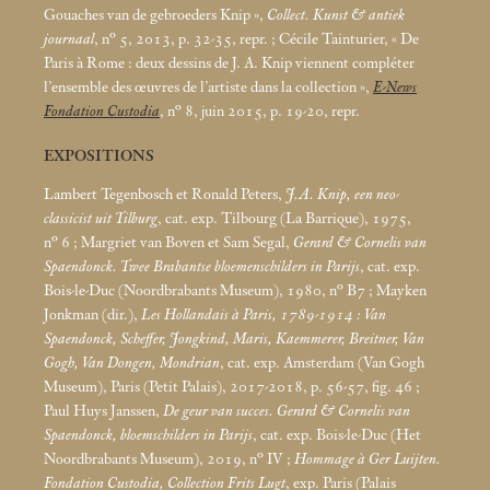
Gouaches van de gebroeders Knip
»,
Collect. Kunst & antiek
journaal
, n° 5, 2013, p. 32-35, repr.
; Cécile Tainturier, «
De
Paris à Rome : deux dessins de J. A. Knip viennent compléter
l’ensemble des œuvres de l’artiste dans la collection
»,
E-News
Fondation Custodia
, n° 8, juin 2015, p. 19-20, repr.
EXPOSITIONS
Lambert Tegenbosch et Ronald Peters,
J.A. Knip, een neo-
classicist uit Tilburg
, cat. exp. Tilbourg (La Barrique), 1975,
n° 6
; Margriet van Boven et Sam Segal,
Gerard & Cornelis van
Spaendonck. Twee Brabantse bloemenschilders in Parijs
, cat. exp.
Bois-le-Duc (Noordbrabants Museum), 1980, n° B7
; Mayken
Jonkman (dir.),
Les Hollandais à Paris, 1789-1914 : Van
Spaendonck, Scheffer, Jongkind, Maris, Kaemmerer, Breitner, Van
Gogh, Van Dongen, Mondrian
, cat. exp. Amsterdam (Van Gogh
Museum), Paris (Petit Palais), 2017-2018, p. 56-57, fig. 46
;
Paul Huys Janssen,
De geur van succes. Gerard & Cornelis van
Spaendonck, bloemschilders in Parijs
, cat. exp. Bois-le-Duc (Het
Noordbrabants Museum), 2019, n° IV
;
Hommage à Ger Luijten.
Fondation Custodia, Collection Frits Lugt
, exp. Paris (Palais