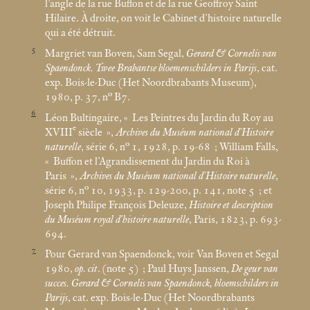
l’angle de la rue Buffon et de la rue Geoffroy Saint
Hilaire. À droite, on voit le Cabinet d’histoire naturelle
qui a été détruit.
5
Margriet van Boven, Sam Segal,
Gerard & Cornelis van
Spaendonck. Twee Brabantse bloemenschilders in Parijs
, cat.
exp. Bois-le-Duc (Het Noordbrabants Museum),
1980, p. 37, n° B7.
6
Léon Bultingaire, «
Les Peintres du Jardin du Roy au
e
XVIII
siècle
»,
Archives du Muséum national d’Histoire
naturelle
, série 6, n° 1, 1928, p. 19-68
; William Falls,
«
Buffon et l’Agrandissement du Jardin du Roi à
Paris
»,
Archives du Muséum national d’Histoire naturelle
,
série 6, n° 10, 1933, p. 129-200, p. 141, note 5
; et
Joseph Philipe François Deleuze,
Histoire et description
du Muséum royal d’histoire naturelle
, Paris, 1823, p. 693-
694.
7
Pour Gerard van Spaendonck, voir Van Boven et Segal
1980,
op. cit
. (note 5)
; Paul Huys Janssen,
De geur van
succes. Gerard & Cornelis van Spaendonck, bloemschilders in
Parijs
, cat. exp. Bois-le-Duc (Het Noordbrabants