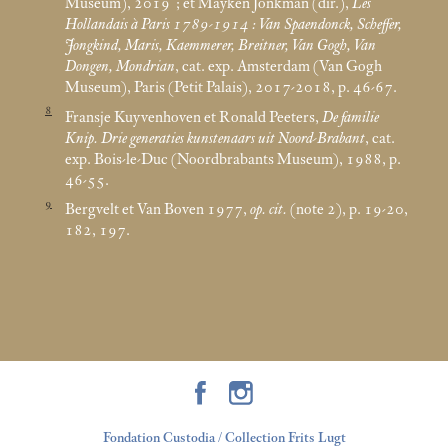
Museum), 2019
; et Mayken Jonkman (dir.),
Les
Hollandais à Paris 1789-1914 : Van Spaendonck, Scheffer,
Jongkind, Maris, Kaemmerer, Breitner, Van Gogh, Van
Dongen, Mondrian
, cat. exp. Amsterdam (Van Gogh
Museum), Paris (Petit Palais), 2017-2018, p. 46-67.
8
Fransje Kuyvenhoven et Ronald Peeters,
De familie
Knip. Drie generaties kunstenaars uit Noord-Brabant
, cat.
exp. Bois-le-Duc (Noordbrabants Museum), 1988, p.
46-55.
9
Bergvelt et Van Boven 1977,
op. cit.
(note 2), p. 19-20,
182, 197.
Fondation Custodia / Collection Frits Lugt