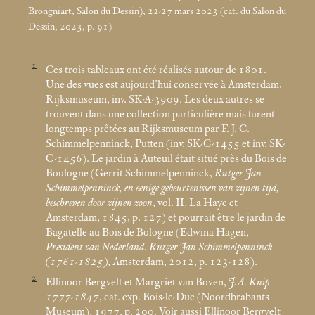
Brongniart, Salon du Dessin), 22-27
mars 2023 (cat. du Salon du
Dessin, 2023, p. 91)
1
Ces trois tableaux ont été réalisés autour de 1801.
Une des vues est aujourd’hui conservée à Amsterdam,
Rijksmuseum, inv. SK-A-3909. Les deux autres se
trouvent dans une collection particulière mais furent
longtemps prêtées au Rijksmuseum par F. J. C.
Schimmelpenninck, Putten (inv. SK-C-1455 et inv. SK-
C-1456). Le jardin à Auteuil était situé près du Bois de
Boulogne (Gerrit Schimmelpenninck,
Rutger Jan
Schimmelpenninck, en eenige gebeurtenissen van zijnen tijd,
beschreven door zijnen zoon
, vol. II, La Haye et
Amsterdam, 1845, p. 127) et pourrait être le jardin de
Bagatelle au Bois de Bologne (Edwina Hagen,
President van Nederland. Rutger Jan Schimmelpenninck
(1761-1825)
, Amsterdam, 2012, p. 123-128).
2
Ellinoor Bergvelt et Margriet van Boven,
J.A. Knip
1777-1847
, cat. exp. Bois-le-Duc (Noordbrabants
Museum), 1977, p. 200. Voir aussi Ellinoor Bergvelt