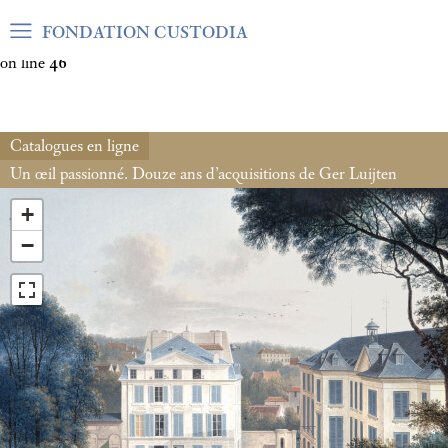
Warning
: Undefined array key "var_mode" in
FONDATION CUSTODIA
/home/clients/06cf3fb6db0bf3383064f508e4e3b220/sites/fond
on line
46
Catalogues en ligne
Un œil passionné. Douze ans d’acquisitions de Ger Luijten
+
−