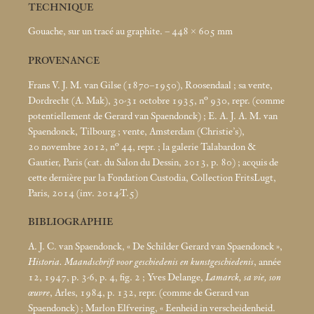
TECHNIQUE
Gouache, sur un tracé au graphite. – 448 × 605
mm
PROVENANCE
Frans V. J. M. van Gilse (1870–1950), Roosendaal
; sa vente,
Dordrecht (A. Mak), 30-31 octobre 1935, n° 930, repr. (comme
potentiellement de Gerard van Spaendonck)
; E. A. J. A. M. van
Spaendonck, Tilbourg
; vente, Amsterdam (Christie’s),
20 novembre 2012, n° 44, repr.
; la galerie Talabardon &
Gautier, Paris (cat. du Salon du Dessin, 2013, p. 80)
; acquis de
cette dernière par la Fondation Custodia, Collection FritsLugt,
Paris, 2014 (inv. 2014-T.5)
BIBLIOGRAPHIE
A. J. C. van Spaendonck, «
De Schilder Gerard van Spaendonck
»,
Historia. Maandschrift voor geschiedenis en kunstgeschiedenis
, année
12, 1947, p. 3-6, p. 4, fig. 2
; Yves Delange,
Lamarck, sa vie, son
œuvre
, Arles, 1984, p. 132, repr. (comme de Gerard van
Spaendonck)
; Marlon Elfvering, «
Eenheid in verscheidenheid.