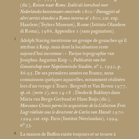
(dir.),
Reizen naar Rome. Italië als leerschool voor
Nederlandse kunstenaars omstreeks 1800 / Paesaggisti ed
altri artisti olandesi a Roma intorno al 1800
, cat. exp.
Haarlem (Teylers Museum), Rome (Istituto Olandese
di Roma), 1986, Appendice 1 (sans pagination).
3
Adolph Staring mentionne un groupe de gouaches qu’il
attribue à Knip, mais dont la localisation reste
aujourd’hui inconnue : «
Parijse topographie van
Josephus Augustus Knip
»,
Publicaties van het
Genootschap voor Napoleontische Studiën
, n° 2, 1952, p.
86-95. De ses premières années en France, nous
connaissons quelques aquarelles, notamment réalisées
lors d’un voyage à Tours : Bergvelt et Van Boven 1977,
op. cit
. (note 2), nos 14-18
; Diederik Bakhuys dans
Mària van Berge-Gerbaud et Hans Buijs (dir.),
Morceaux Choisis parmi les acquisitions de la Collection Frits
Lugt réalisées sous le directorat de Carlos van Hasselt 1970-
1994
, cat. exp. Paris (Institut Néerlandais), 1994,
n° 35.
4
La maison de Buffon existe toujours et se trouve à