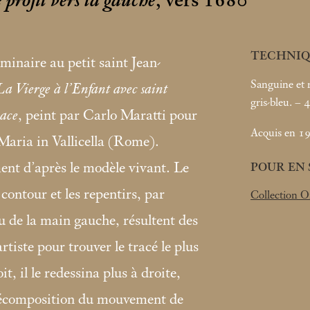
profil vers la gauche
, vers 1680
TECHNIQ
minaire au petit saint Jean-
Sanguine et 
La Vierge à l’Enfant avec saint
gris-bleu. –
nace
, peint par Carlo Maratti pour
Acquis en 19
Maria in Vallicella (Rome).
ent d’après le modèle vivant. Le
POUR EN 
contour et les repentirs, par
Collection O
 de la main gauche, résultent des
rtiste pour trouver le tracé le plus
it, il le redessina plus à droite,
décomposition du mouvement de