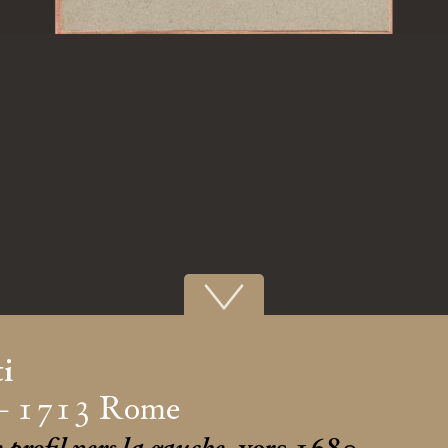
i
– 1713 Rome