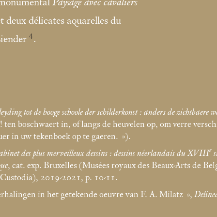
un monumental
Paysage avec cavaliers
t deux délicates aquarelles du
4
Liender
.
leyding tot de hooge schoole der schilderkonst : anders de zichtbaere we
! ten boschwaert in, of langs de heuvelen op, om verre versch
tuer in uw tekenboek op te gaeren.
»).
e
binet des plus merveilleux dessins : dessins néerlandais du XVIII
s
que
, cat. exp. Bruxelles (Musées royaux des Beaux-Arts de B
 Custodia), 2019-2021, p. 10-11.
rhalingen in het getekende oeuvre van F. A. Milatz
»,
Delinea