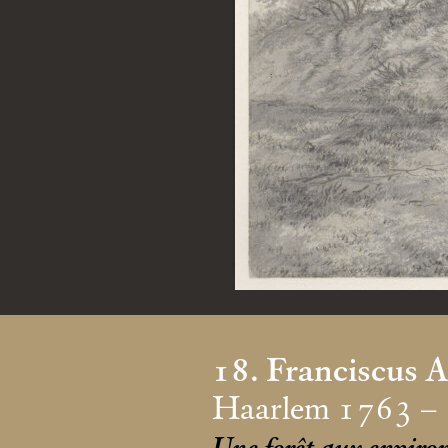
18. Franciscus 
Haarlem 1763 –