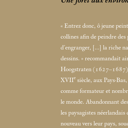
Une forêt aux enviro
«
Entrez donc, ô jeune pein
collines afin de peindre des
d’engranger, […] la riche n
dessins.
» recommandait ai
Hoogstraten (1627–1687) a
e
XVII
siècle, aux Pays-Bas, 
comme formateur et nombreu
le monde. Abandonnant desti
les paysagistes néerlandais
nouveau vers leur pays, sou