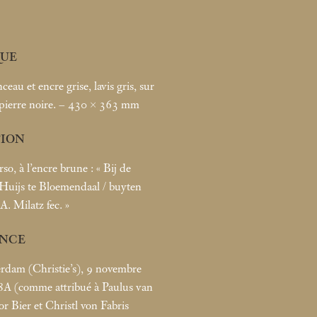
UE
ceau et encre grise, lavis gris, sur
 pierre noire. – 430 × 363
mm
TION
rso, à l’encre brune : «
Bij de
 Huijs te Bloemendaal / buyten
A. Milatz fec.
»
NCE
rdam (Christie’s), 9 novembre
8A (comme attribué à Paulus van
gor Bier et Christl von Fabris