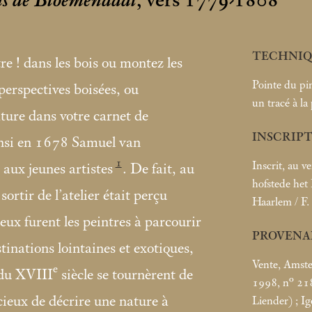
ns de Bloemendaal
, vers 1779-1808
TECHNIQ
tre
! dans les bois ou montez les
Pointe du pin
 perspectives boisées, ou
un tracé à la
ature dans votre carnet de
INSCRIP
nsi en 1678 Samuel van
1
Inscrit, au ve
ux jeunes artistes
. De fait, au
hofstede het
sortir de l’atelier était perçu
Haarlem / F. 
x furent les peintres à parcourir
PROVENA
nations lointaines et exotiques,
Vente, Amste
e
 du XVIII
siècle se tournèrent de
1998, n° 21
cieux de décrire une nature à
Liender)
; I