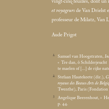
vingt-cinq feuilles, dont 
et voyageurs
de Van Drielst e
professeur de Milatz, Van 
Aude Prigot
1
Samuel van Hoogstraten,
In
«
Tre dan, ô Schilderjeucht
te maelen of […] de rijke na
2
Stefaan Hautekeete (dir.),
Ca
royaux des Beaux-Arts de Belgi
Twenthe), Paris (Fondation
3
Angelique Beerenhout, «
He
p. 44.