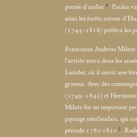
2
portée d’atelier
. Paulus 
ainsi les forêts autour d’H
(1745–1818) préféra les pa
Franciscus Andreas Milatz 
l’artiste entra dans les ann
Liender, où il suivit une fo
graveur. Avec des contempo
(1749–1842) et Hermanus
Milatz fut un important pro
paysage néerlandais, qui co
3
période 1780-1810
. Red