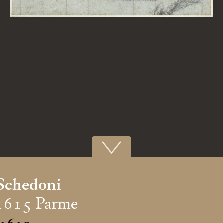
Schedoni
1615 Parme