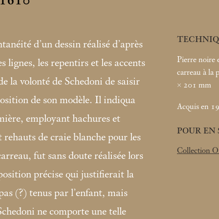
s 1610
TECHNIQ
tanéité d’un dessin réalisé d’après
Pierre noire 
lignes, les repentirs et les accents
carreau à la 
e la volonté de Schedoni de saisir
× 201
mm
 position de son modèle. Il indiqua
Acquis en 19
lumière, employant hachures et
POUR EN 
 rehauts de craie blanche pour les
Collection O
arreau, fut sans doute réalisée lors
sition précise qui justifierait la
as (?) tenus par l’enfant, mais
Schedoni ne comporte une telle