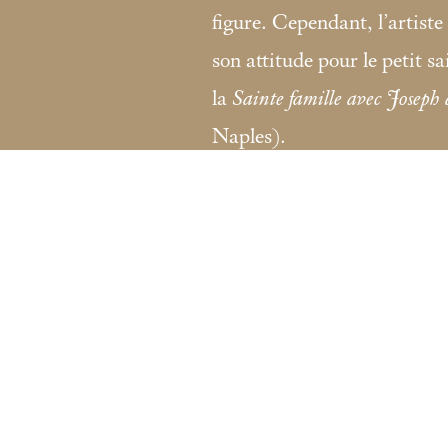
figure. Cependant, l’artist
son attitude pour le petit s
la
Sainte famille avec Joseph à
Naples).
Fondation Custodia / Collection Frit
121 rue de Lille 75007 Paris
Tél :
+33 (0)1 47 05 75 19
coll.lugt@fondationcustodia.fr