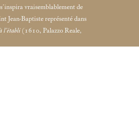
e s’inspira vraisemblablement de
aint Jean-Baptiste représenté dans
 l’établi
(1610, Palazzo Reale,
s Lugt