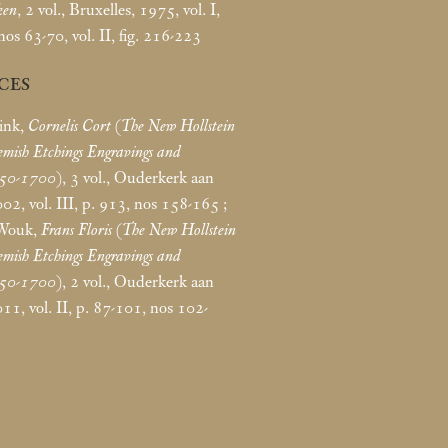
ken
, 2 vol., Bruxelles, 1975, vol. I,
os 63-70, vol. II, fig. 216-223
CES
ink,
Cornelis Cort
(
The New Hollstein
mish Etchings Engravings and
450-1700
), 3 vol., Ouderkerk aan
002, vol. III, p. 913, nos 158-165
;
Wouk,
Frans Floris
(
The New Hollstein
mish Etchings Engravings and
450-1700
), 2 vol., Ouderkerk aan
011, vol. II, p. 87-101, nos 102-