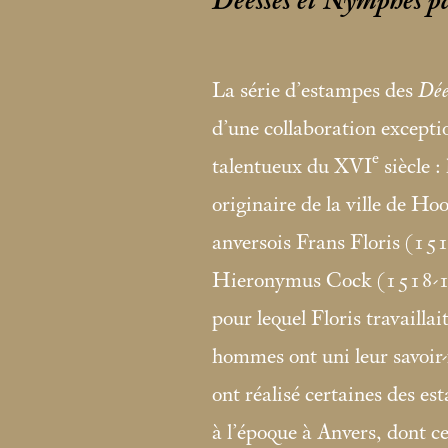
Déesses et Nymphes pa
La série d’estampes des
Dée
d’une collaboration exceptio
e
talentueux du XVI
siècle :
originaire de la ville de Ho
anversois Frans Floris (15
Hieronymus Cock (1518-157
pour lequel Floris travailla
hommes ont uni leur savoir-
ont réalisé certaines des es
à l’époque à Anvers, dont cet