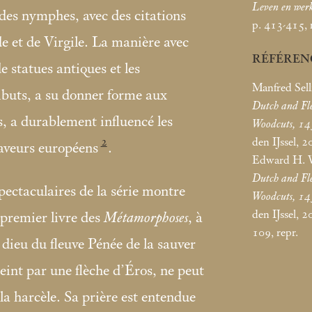
Leven en wer
 des nymphes, avec des citations
p. 413-415, n
e et de Virgile. La manière avec
RÉFÉREN
de statues antiques et les
Manfred Sell
ibuts, a su donner forme aux
Dutch and Fle
s, a durablement influencé les
Woodcuts, 1
den IJssel, 2
2
raveurs européens
.
Edward H. 
Dutch and Fle
pectaculaires de la série montre
Woodcuts, 1
den IJssel, 2
premier livre des
Métamorphoses
, à
109, repr.
e dieu du fleuve Pénée de la sauver
tteint par une flèche d’Éros, ne peut
la harcèle. Sa prière est entendue