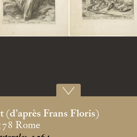
t (d’après Frans Floris)
578 Rome