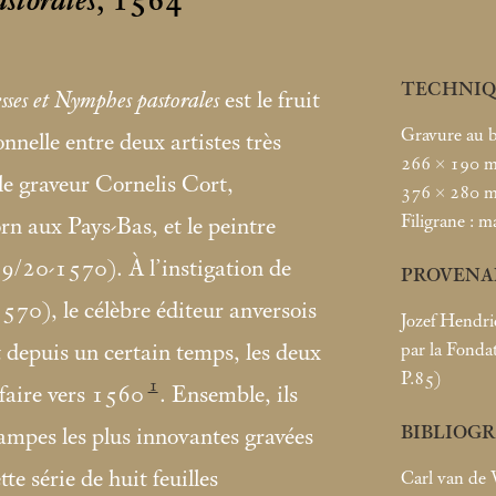
storales
, 1564
TECHNIQ
sses et Nymphes pastorales
est le fruit
Gravure au 
nnelle entre deux artistes très
266 × 190
m
 le graveur Cornelis Cort,
376 × 280
m
Filigrane : m
orn aux Pays-Bas, et le peintre
19/20-1570). À l’instigation de
PROVENA
0), le célèbre éditeur anversois
Jozef Hendri
par la Fonda
it depuis un certain temps, les deux
P.85)
1
faire vers 1560
. Ensemble, ils
BIBLIOGR
tampes les plus innovantes gravées
te série de huit feuilles
Carl van de 