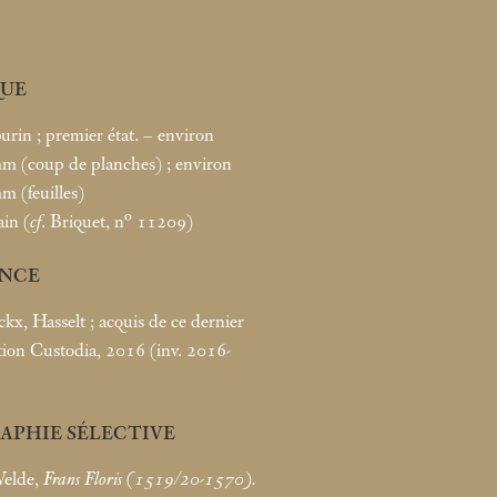
UE
burin
; premier état. – environ
m (coup de planches)
; environ
m (feuilles)
ain (
cf
. Briquet, n° 11209)
NCE
ckx, Hasselt
; acquis de ce dernier
tion Custodia, 2016 (inv. 2016-
APHIE SÉLECTIVE
Velde,
Frans Floris (1519/20-1570).