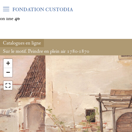
Warning
: Undefined array key "var_mode" in
FONDATION CUSTODIA
/home/clients/06cf3fb6db0bf3383064f508e4e3b220/sites/fond
on line
46
Catalogues en ligne
Sur le motif. Peindre en plein air 1780-1870
+
−