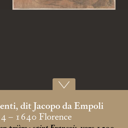
nti, dit Jacopo da Empoli
54 – 1640 Florence