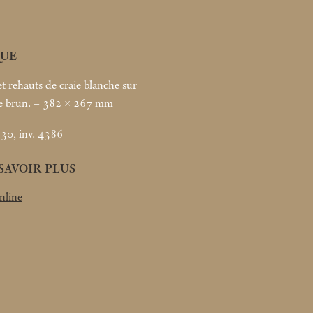
UE
et rehauts de craie blanche sur
de brun. – 382 × 267
mm
30, inv. 4386
SAVOIR PLUS
nline