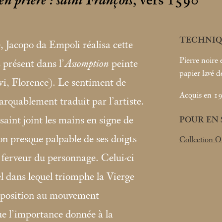
n prière : saint François
, vers 1590
TECHNIQ
, Jacopo da Empoli réalisa cette
Pierre noire 
 présent dans l’
Assomption
peinte
papier lavé 
vi, Florence). Le sentiment de
Acquis en 19
marquablement traduit par l’artiste.
aint joint les mains en signe de
POUR EN 
ion presque palpable de ses doigts
Collection O
a ferveur du personnage. Celui-ci
el dans lequel triomphe la Vierge
omposition au mouvement
ue l’importance donnée à la