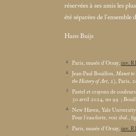
réservées à ses amis les pl
été séparées de l’ensemble 
Hans Buijs
1
Paris, musée d’Orsay,
inv. 
2
Jean-Paul Bouillon,
Manet to 
the History of Art
, 2), Paris, 
3
Pastel et crayons de couleurs
30 avril 2024, no 99
; Boui
4
New Haven, Yale University
Pour l’eau-forte, voir
ibid.
, fi
5
Paris, musée d’Orsay,
inv. 