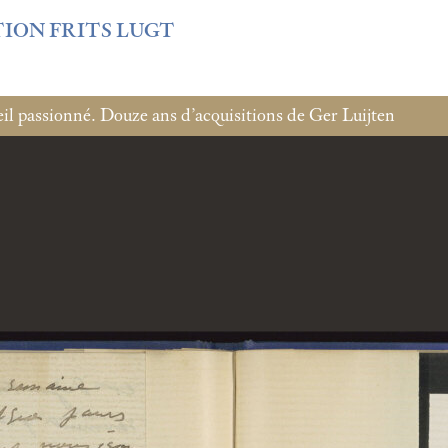
f3fb6db0bf3383064f508e4e3b220/sites/fondationcustodia.fr/
TION FRITS LUGT
l passionné. Douze ans d’acquisitions de Ger Luijten