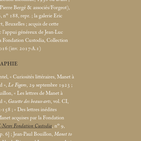
(Pierre Bergé & associés/Forgeot),
, n° 188, repr.
; la galerie Eric
rt, Bruxelles
; acquis de cette
ec l’appui généreux de Jean-Luc
la Fondation Custodia, Collection
2016 (inv. 2017-A.1)
RAPHIE
tel, «
Curiosités littéraires, Manet à
d
»,
Le Figaro
, 29 septembre 1923
;
illon, «
Les lettres de Manet à
d
»,
Gazette des beaux-arts
, vol. CI,
5-158
; «
Des lettres inédites
net acquises par la Fondation
-News Fondation Custodia
, n° 9,
p. 6]
; Jean-Paul Bouillon,
Manet to