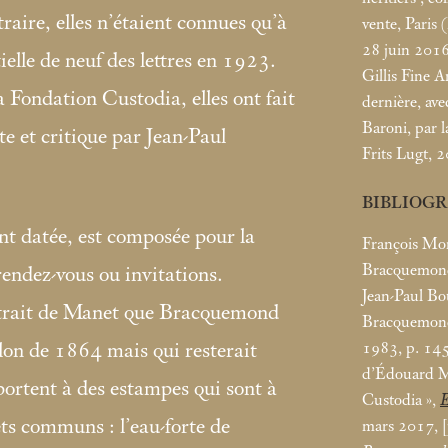
traire, elles n’étaient connues qu’à
vente, Paris 
28 juin 2016
ielle de neuf des lettres en 1923.
Gillis Fine A
a Fondation Custodia, elles ont fait
dernière, av
Baroni, par 
te et critique par Jean-Paul
Frits Lugt, 
BIBLIOG
t datée, est composée pour la
François Mon
Bracquemon
rendez-vous ou invitations.
Jean-Paul Bou
rtrait de Manet que Bracquemond
Bracquemon
1983, p. 14
alon de 1864
mais qui resterait
d’Édouard Ma
portent à des estampes qui sont à
Custodia
»,
E
ts communs : l’eau-forte de
mars 2017, [