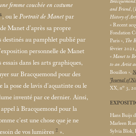
Bracquemond. 
une femme couchée en costume
and Friend
, (
4
, ou le
Portrait de Manet
par
History of Art
«
Recent acqu
 de Manet d’après sa propre
Fondation Cu
rs destinés au pamphlet publié par
Paris
»,
The B
février 2021,
l’exposition personnelle de Manet
«
Manet to Br
s essais dans les arts graphiques,
to an Artist 
Bouillon
»,
N
uyer sur Bracquemond pour des
Journal of Ni
la pose de lavis d’aquatinte ou le
XX, n° 3, 2
plume inventé par ce dernier. Ainsi,
EXPOSIT
fit appel à Bracquemond pour la
Hans Buijs d
omme c’est une chose que je ne
Marleen Ram,
7
Sylvia Blok,
esoin de vos lumières
».