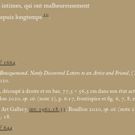
us intimes, qui ont malheureusement
10
depuis longtemps
.
RF 1664
.
Bracquemond. Newly Discovered Letters to an Artist and Friend
, (
2020.
, découpé à droite et en bas, 77,5 × 56,5
cm dans son état act
llon 2020,
op. cit.
(note 2), p. 6-17, frontispice et fig. 6, 7, 8, e
 Art Gallery,
inv. 1961.18.33
. Bouillon 2020,
op. cit.
(note 2)
g. 18.
RF 644
.