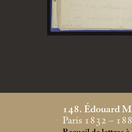
148. Édouard M
Paris 1832 – 188