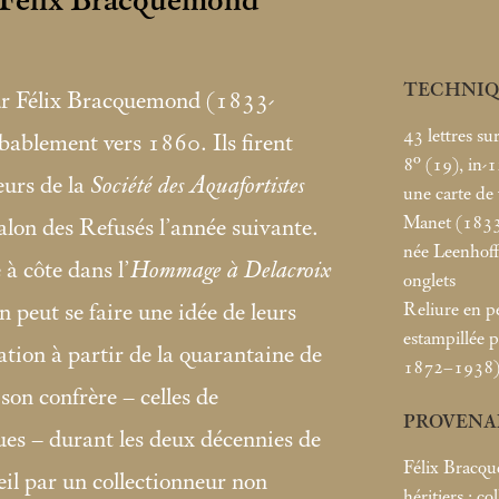
à Félix Bracquemond
TECHNIQ
ur Félix Bracquemond (1833-
43 lettres su
bablement vers 1860. Ils firent
8° (19), in-1
eurs de la
Société des Aquafortistes
une carte de 
Manet (1833
lon des Refusés l’année suivante.
née Leenhof
 à côte dans l’
Hommage à Delacroix
onglets
Reliure en pe
n peut se faire une idée de leurs
estampillée p
ation à partir de la quarantaine de
1872–1938
son confrère – celles de
PROVENA
s – durant les deux décennies de
Félix Brac
eil par un collectionneur non
héritiers
; co