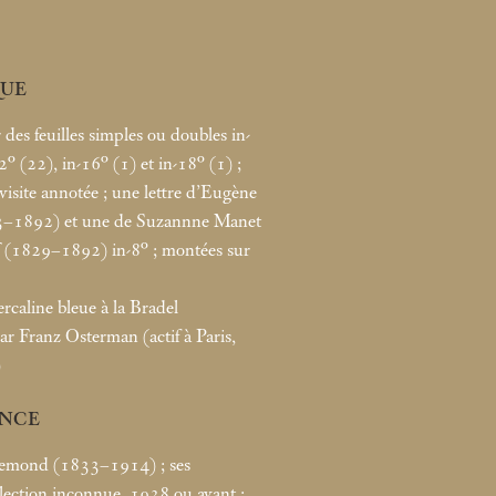
UE
r des feuilles simples ou doubles in-
2° (22), in-16° (1) et in-18° (1)
;
visite annotée
; une lettre d’Eugène
–1892) et une de Suzannne Manet
f (1829–1892) in-8°
; montées sur
rcaline bleue à la Bradel
ar Franz Osterman (actif à Paris,
)
NCE
quemond (1833–1914)
; ses
llection inconnue, 1938 ou avant
;