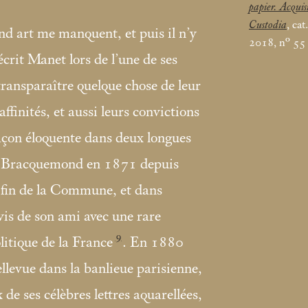
papier. Acquis
Custodia
, ca
nd art me manquent, et puis il n’y
2018, n° 
 écrit Manet lors de l’une de ses
transparaître quelque chose de leur
affinités, et aussi leurs convictions
açon éloquente dans deux longues
 à Bracquemond en 1871 depuis
a fin de la Commune, et dans
 vis de son ami avec une rare
9
olitique de la France
. En 1880
llevue dans la banlieue parisienne,
e ses célèbres lettres aquarellées,