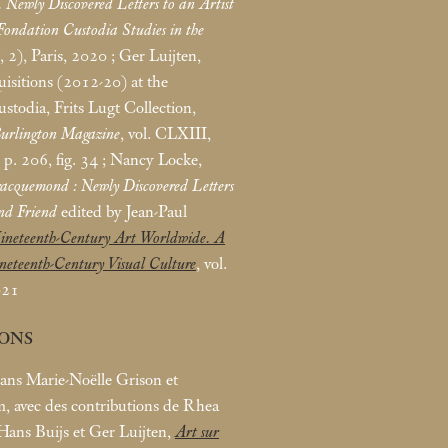
Newly Discovered Letters to an Artist
Fondation Custodia Studies in the
, 2), Paris, 2020
; Ger Luijten,
isitions (2012-20) at the
stodia, Frits Lugt Collection,
urlington Magazine
, vol. CLXIII,
 p. 206, fig. 34
; Nancy Locke,
acquemond : Newly Discovered Letters
and Friend
edited by Jean-Paul
ineteenth-Century Art Worldwide. A
neteenth-Century Visual Culture
, vol.
021
IONS
ans Marie-Noëlle Grison et
 avec des contributions de Rhea
 Hans Buijs et Ger Luijten,
Art sur