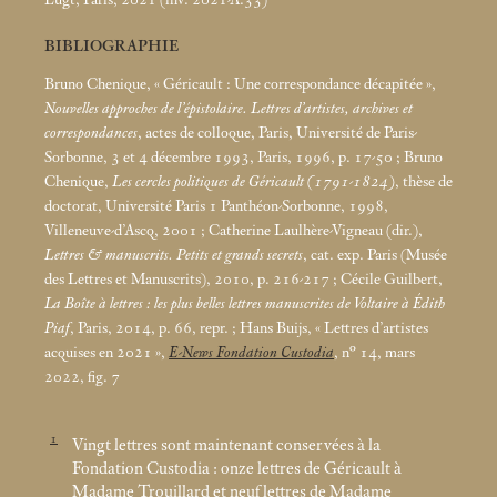
Lugt, Paris, 2021 (inv. 2021-A.33)
BIBLIOGRAPHIE
Bruno Chenique, «
Géricault : Une correspondance décapitée
»,
Nouvelles approches de l’épistolaire. Lettres d’artistes, archives et
correspondances
, actes de colloque, Paris, Université de Paris-
Sorbonne, 3 et 4 décembre 1993, Paris, 1996, p. 17-50
; Bruno
Chenique,
Les cercles politiques de Géricault (1791-1824)
, thèse de
doctorat, Université Paris 1 Panthéon-Sorbonne, 1998,
Villeneuve-d’Ascq, 2001
; Catherine Laulhère-Vigneau (dir.),
Lettres & manuscrits. Petits et grands secrets
, cat. exp. Paris (Musée
des Lettres et Manuscrits), 2010, p. 216-217
; Cécile Guilbert,
La Boîte à lettres : les plus belles lettres manuscrites de Voltaire à Édith
Piaf
, Paris, 2014, p. 66, repr.
; Hans Buijs, «
Lettres d’artistes
acquises en 2021
»,
E-News Fondation Custodia
, n° 14, mars
2022, fig. 7
1
Vingt lettres sont maintenant conservées à la
Fondation Custodia : onze lettres de Géricault à
Madame Trouillard et neuf lettres de Madame