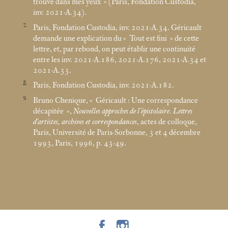
trouve dans mes yeux
» (Paris, Fondation Custodia,
inv. 2021-A.34).
7
Paris, Fondation Custodia, inv. 2021-A.34. Géricault
demande une explication du «
Tout est fini
» de cette
lettre, et, par rebond, on peut établir une continuité
entre les inv. 2021-A.186, 2021-A.176, 2021-A.34 et
2021-A.33.
8
Paris, Fondation Custodia, inv. 2021-A.182.
9
Bruno Chenique, «
Géricault : Une correspondance
décapitée
»,
Nouvelles approches de l’épistolaire. Lettres
d’artistes, archives et correspondances
, actes de colloque,
Paris, Université de Paris-Sorbonne, 3 et 4 décembre
1993, Paris, 1996, p. 43-49.