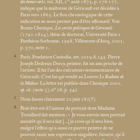
des beaux-arts
, vol. XII, 1
août 1875, p. 176-177,
indique que la maîtresse de Géricault est décédée à
Paris vers 1865. Le flou chronologique de cette
indication ne nous permet pas d’être affirmatif. Voir
Bruno Chenique,
Les cercles politiques de Géricault
(1791-1824)
, thèse de doctorat, Université Paris 1
Panthéon-Sorbonne, 1998, Villeneuve-d’Ascq, 2001,
p. 570, note 1.
4
Paris, Fondation Custodia, inv. 2019-A.245. Pierre
Joseph Dedreux-Dorcy, peintre, fut un ami proche de
l’artiste. Il fut l’un des exécuteurs testamentaires de
Géricault. C’est lui qui vendit au Louvre
Le Radeau de
la Méduse
. La lettre est publiée dans Chenique 2001,
op. cit.
(note 3), n° 28, p. 542.
5
Nous lisons clairement 20 juin 182(?).
6
Peut-être est-il l’auteur du portrait dont Madame
Trouillard fait mention : «
Je vous envoie mon portrait
aussitôt qu’il sera fait […] je crois qu’il sera bien,
malgré l’effroi qu’a aussi ce pauvre peintre de ne
pouvoir saisir une expression singulière, bizarre, qu’il