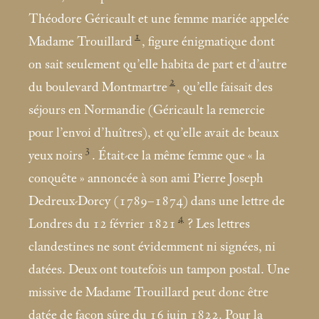
Théodore Géricault et une femme mariée appelée
1
Madame Trouillard
, figure énigmatique dont
on sait seulement qu’elle habita de part et d’autre
2
du boulevard Montmartre
, qu’elle faisait des
séjours en Normandie (Géricault la remercie
pour l’envoi d’huîtres), et qu’elle avait de beaux
3
yeux noirs
. Était-ce la même femme que «
la
conquête
» annoncée à son ami Pierre Joseph
Dedreux-Dorcy (1789–1874) dans une lettre de
4
Londres du 12 février 1821
? Les lettres
clandestines ne sont évidemment ni signées, ni
datées. Deux ont toutefois un tampon postal. Une
missive de Madame Trouillard peut donc être
datée de façon sûre du 16 juin 1822. Pour la