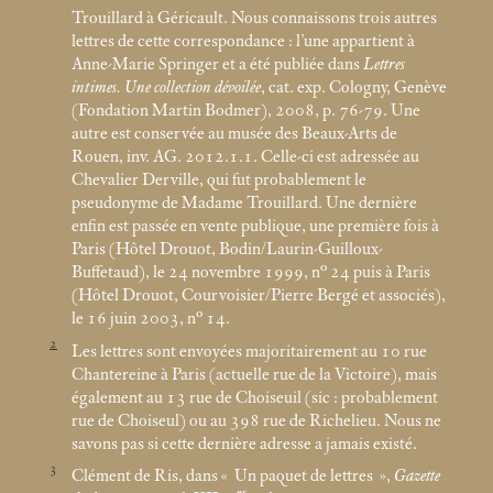
Trouillard à Géricault. Nous connaissons trois autres
lettres de cette correspondance : l’une appartient à
Anne-Marie Springer et a été publiée dans
Lettres
intimes. Une collection dévoilée
, cat. exp. Cologny, Genève
(Fondation Martin Bodmer), 2008, p. 76-79. Une
autre est conservée au musée des Beaux-Arts de
Rouen, inv. AG. 2012.1.1. Celle-ci est adressée au
Chevalier Derville, qui fut probablement le
pseudonyme de Madame Trouillard. Une dernière
enfin est passée en vente publique, une première fois à
Paris (Hôtel Drouot, Bodin/Laurin-Guilloux-
Buffetaud), le 24 novembre 1999, n° 24 puis à Paris
(Hôtel Drouot, Courvoisier/Pierre Bergé et associés),
le 16 juin 2003, n° 14.
2
Les lettres sont envoyées majoritairement au 10 rue
Chantereine à Paris (actuelle rue de la Victoire), mais
également au 13 rue de Choiseuil (sic : probablement
rue de Choiseul) ou au 398 rue de Richelieu. Nous ne
savons pas si cette dernière adresse a jamais existé.
3
Clément de Ris, dans «
Un paquet de lettres
»,
Gazette
er