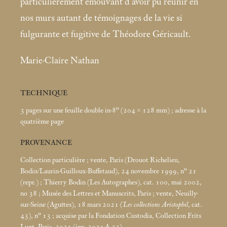
particulièrement émouvant d’avoir pu réunir en
nos murs autant de témoignages de la vie si
fulgurante et fugitive de Théodore Géricault.
Marie-Claire Nathan
TECHNIQUE
3 pages sur une feuille double in-8° (204 × 128
mm)
; adresse à la
quatrième page
PROVENANCE
Collection particulière
; vente, Paris (Drouot Richelieu,
Bodin/Laurin-Guilloux-Buffetaud), 24 novembre 1999, n° 21
(repr.)
; Thierry Bodin (Les Autographes), cat. 100, mai 2002,
no 38
; Musée des Lettres et Manuscrits, Paris
; vente, Neuilly-
sur-Seine (Aguttes), 18
mars 2021
(Les collections Aristophil
, cat.
43), n° 13
; acquise par la Fondation Custodia, Collection Frits