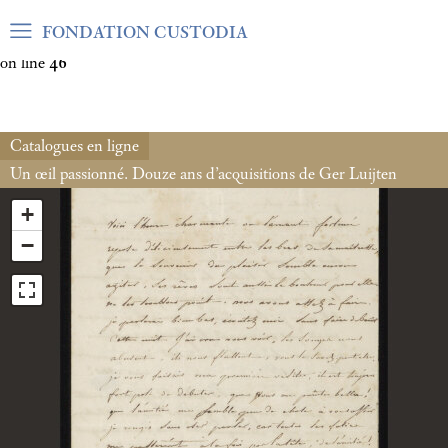
Warning
: Undefined array key "var_mode" in
FONDATION CUSTODIA
/home/clients/06cf3fb6db0bf3383064f508e4e3b220/sites/fond
on line
46
Catalogues en ligne
Un œil passionné. Douze ans d’acquisitions de Ger Luijten
+
−