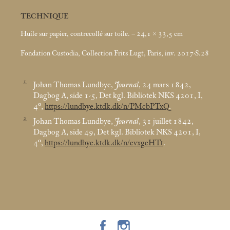
TECHNIQUE
Huile sur papier, contrecollé sur toile. – 24,1 × 33,5
cm
Fondation Custodia, Collection Frits Lugt, Paris, inv. 2017-S.28
1
Johan Thomas Lundbye,
Journal
, 24
mars 1842,
Dagbog A, side 1-5, Det kgl. Bibliotek NKS 4201, I,
4°,
https://lundbye.ktdk.dk/n/PMcbPTxQ
.
2
Johan Thomas Lundbye,
Journal
, 31 juillet 1842,
Dagbog A, side 49, Det kgl. Bibliotek NKS 4201, I,
4°,
https://lundbye.ktdk.dk/n/evxgeHTt
.