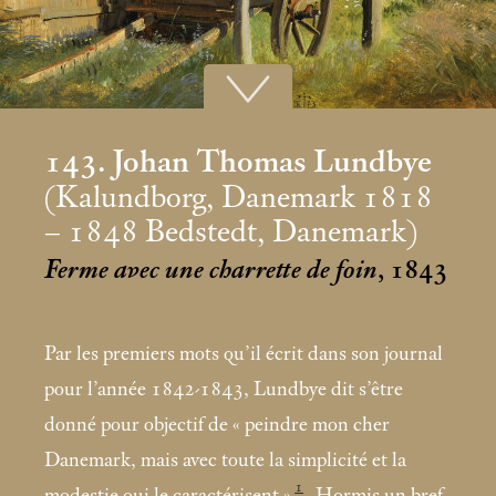
143. Johan Thomas Lundbye
(Kalundborg, Danemark 1818
– 1848 Bedstedt, Danemark)
Ferme avec une charrette de foin
, 1843
Par les premiers mots qu’il écrit dans son journal
pour l’année 1842-1843, Lundbye dit s’être
donné pour objectif de «
peindre mon cher
Danemark, mais avec toute la simplicité et la
1
modestie qui le caractérisent
»
. Hormis un bref