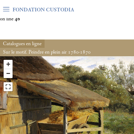
Warning
: Undefined array key "var_mode" in
FONDATION CUSTODIA
/home/clients/06cf3fb6db0bf3383064f508e4e3b220/sites/fond
on line
46
Catalogues en ligne
Sur le motif. Peindre en plein air 1780-1870
+
−