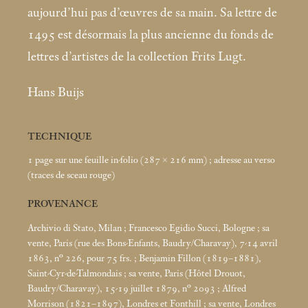
aujourd’hui pas d’œuvres de sa main. Sa lettre de
1495 est désormais la plus ancienne du fonds de
lettres d’artistes de la collection Frits Lugt.
Hans Buijs
TECHNIQUE
1 page sur une feuille in-folio (287 × 216
mm)
; adresse au verso
(traces de sceau rouge)
PROVENANCE
Archivio di Stato, Milan
; Francesco Egidio Succi, Bologne
; sa
vente, Paris (rue des Bons-Enfants, Baudry/Charavay), 7-14 avril
1863, n° 226, pour 75 frs.
; Benjamin Fillon (1819–1881),
Saint-Cyr-de-Talmondais
; sa vente, Paris (Hôtel Drouot,
Baudry/Charavay), 15-19 juillet 1879, n° 2093
; Alfred
Morrison (1821–1897), Londres et Fonthill
; sa vente, Londres