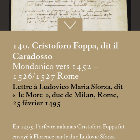
140. Cristoforo Foppa, dit il
Caradosso
Mondonico vers 1452 –
1526/1527 Rome
Lettre à Ludovico Maria Sforza, dit
«
le More
», duc de Milan, Rome,
25 février 1495
En 1495, l’orfèvre milanais Cristoforo Foppa fut
envoyé à Florence par le duc Ludovic Sforza