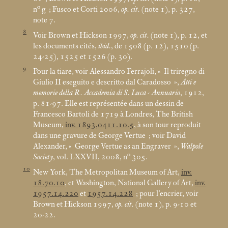
n° g
; Fusco et Corti 2006,
op. cit.
(note 1), p. 327,
note 7.
8
Voir Brown et Hickson 1997,
op. cit.
(note 1), p. 12, et
les documents cités,
ibid.
, de 1508 (p. 12), 1510 (p.
24-25), 1525 et 1526 (p. 30).
9
Pour la tiare, voir Alessandro Ferrajoli, «
Il triregno di
Giulio II eseguito e descritto dal Caradosso
»,
Atti e
memorie della R. Accademia di S. Luca - Annuario
, 1912,
p. 81-97. Elle est représentée dans un dessin de
Francesco Bartoli de 1719 à Londres, The British
Museum,
inv. 1893,0411.10.5
, à son tour reproduit
dans une gravure de George Vertue
; voir David
Alexander, «
George Vertue as an Engraver
»,
Walpole
Society
, vol. LXXVII, 2008, n° 305.
10
New York, The Metropolitan Museum of Art,
inv.
18.70.10
, et Washington, National Gallery of Art,
inv.
1957.14.220
et
1957.14.228
; pour l’encrier, voir
Brown et Hickson 1997,
op. cit.
(note 1), p. 9-10 et
20-22.