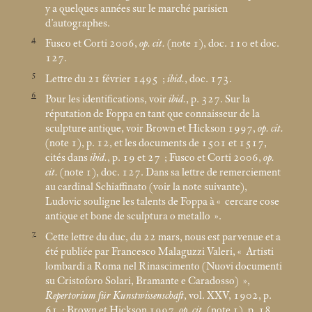
y a quelques années sur le marché parisien
d’autographes.
4
Fusco et Corti 2006,
op. cit.
(note 1), doc. 110 et doc.
127.
5
Lettre du 21 février 1495
;
ibid.
, doc. 173.
6
Pour les identifications, voir
ibid.
, p. 327. Sur la
réputation de Foppa en tant que connaisseur de la
sculpture antique, voir Brown et Hickson 1997,
op. cit.
(note 1), p. 12, et les documents de 1501 et 1517,
cités dans
ibid.
, p. 19 et 27
; Fusco et Corti 2006,
op.
cit.
(note 1), doc. 127. Dans sa lettre de remerciement
au cardinal Schiaffinato (voir la note suivante),
Ludovic souligne les talents de Foppa à «
cercare cose
antique et bone de sculptura o metallo
».
7
Cette lettre du duc, du 22
mars, nous est parvenue et a
été publiée par Francesco Malaguzzi Valeri, «
Artisti
lombardi a Roma nel Rinascimento (Nuovi documenti
su Cristoforo Solari, Bramante e Caradosso)
»,
Repertorium für Kunstwissenschaft
, vol. XXV, 1902, p.
61
; Brown et Hickson 1997,
op. cit.
(note 1), p. 18,