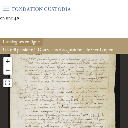
Warning
: Undefined array key "var_mode" in
FONDATION CUSTODIA
/home/clients/06cf3fb6db0bf3383064f508e4e3b220/sites/fond
on line
46
Catalogues en ligne
Un œil passionné. Douze ans d’acquisitions de Ger Luijten
+
−