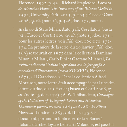
Florence, 1992, p. 42
; Richard Stapleford,
Lorenzo
de’ Medici at Home. The Inventory of the Palazzo Medici in
1492
, University Park, 2013, p. 103
; Fusco et Corti
2006,
op. cit.
(note 1), p. 326, doc. 173, note 1.
3
Archivio di Stato Milan, Autografi, Cesellatori, busta
92
; Fusco et Corti 2006,
op. cit.
(note 1), doc. 171
;
pour les autres lettres, voir
ibid.
, doc. 169-170, 172-
174. La première de la série, du 29 janvier (
ibid.
, doc.
169) se trouvait en 1873 dans la collection Damiano
Muoni à Milan
; Carlo Pini et Gaetano Milanesi,
La
scrittura di artisti italiani riprodotta con la fotografia e
corredata d’illustrazioni (secolo XIV-XVII)
, Florence,
1873, «
Il Caradosso
». Dans la collection Alfred
Morrison, notre lettre était accompagnée par l’une des
lettres du duc, du 15 février (Fusco et Corti 2006,
op.
cit.
(note 1), doc. 172)
; A. W. Thibaudeau,
Catalogue
of the Collection of Autograph Letters and Historical
Documents formed between 1865 and 1882 by Alfred
Morrison
, Londres, 1885, vol. II, p. 135. Ce
document, portant un timbre sec de la «
Società
italiana d’archeologia e belle arti Milano
», est passé il