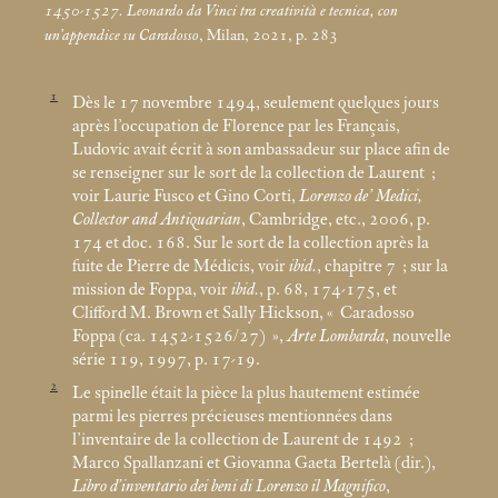
1450-1527. Leonardo da Vinci tra creatività e tecnica, con
un’appendice su Caradosso
, Milan, 2021, p. 283
1
Dès le 17 novembre 1494, seulement quelques jours
après l’occupation de Florence par les Français,
Ludovic avait écrit à son ambassadeur sur place afin de
se renseigner sur le sort de la collection de Laurent
;
voir Laurie Fusco et Gino Corti,
Lorenzo de’ Medici,
Collector and Antiquarian
, Cambridge, etc., 2006, p.
174 et doc. 168. Sur le sort de la collection après la
fuite de Pierre de Médicis, voir
ibid.
, chapitre 7
; sur la
mission de Foppa, voir
ibid.
, p. 68, 174-175, et
Clifford M. Brown et Sally Hickson, «
Caradosso
Foppa (ca. 1452-1526/27)
»,
Arte Lombarda
, nouvelle
série 119, 1997, p. 17-19.
2
Le spinelle était la pièce la plus hautement estimée
parmi les pierres précieuses mentionnées dans
l’inventaire de la collection de Laurent de 1492
;
Marco Spallanzani et Giovanna Gaeta Bertelà (dir.),
Libro d’inventario dei beni di Lorenzo il Magnifico
,