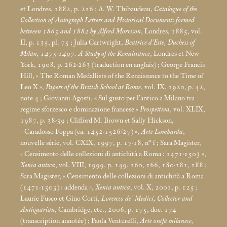
et Londres, 1882, p. 216
; A. W. Thibaudeau,
Catalogue of the
Collection of Autograph Letters and Historical Documents formed
between 1865 and 1882 by Alfred Morrison
, Londres, 1885, vol.
II, p. 135, pl. 75
; Julia Cartwright,
Beatrice d’Este, Duchess of
Milan, 1475-1497. A Study of the Renaissance
, Londres et New
York, 1908, p. 262-263 (traduction en anglais)
; George Francis
Hill, «
The Roman Medallists of the Renaissance to the Time of
Leo X
»,
Papers of the British School at Rome
, vol. IX, 1920, p. 42,
note 4
; Giovanni Agosti, «
Sul gusto per l’antico a Milano tra
regime sforzesco e dominazione francese
»
Prospettiva
, vol. XLIX,
1987, p. 38-39
; Clifford M. Brown et Sally Hickson,
«
Caradosso Foppa (ca. 1452-1526/27)
»,
Arte Lombarda
,
nouvelle série, vol. CXIX, 1997, p. 17-18, n° f
; Sara Magister,
«
Censimento delle collezioni di antichità a Roma : 1471-1503
»,
Xenia antica
, vol. VIII, 1999, p. 149, 160, 166, 180-181, 188
;
Sara Magister, «
Censimento delle collezioni di antichità a Roma
(1471-1503) : addenda
»,
Xenia antica
, vol. X, 2001, p. 125
;
Laurie Fusco et Gino Corti,
Lorenzo de’ Medici, Collector and
Antiquarian
, Cambridge, etc., 2006, p. 175, doc. 174
(transcription annotée)
; Paola Venturelli,
Arte orafa milanese,