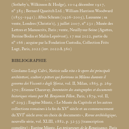
(Sotheby’s, Wilkinson & Hodge), 10-14 décembre 1917,
n° 385
; Bernard Quaritch Ltd.
; William Harrison Woodward
(1855–1941)
; Albin Schram (1926–2005), Lausanne
; sa
vente, Londres (Christie’s), 3 juillet 2007, n° 231
; Musée des
Lettres et Manuscrits, Paris
; vente, Neuilly-sur-Seine (Aguttes,
Perrine/Bodin et Malin-Leprévost), 17
mai 2022, partie du
n° 166
; acquise par la Fondation Custodia, Collection Frits
Lugt, Paris, 2022 (inv. 2022-A.360)
BIBLIOGRAPHIE
Girolamo Luigi Calvi,
Notizie sulla vita e le opere dei principali
architettori, scultori e pittori qui fiorirono in Milano durante il
governo dei Visconti e degli Sforza
, vol. II, Milan, 1865, p. 269-
270
; Étienne Charavay,
Inventaire des autographes et documents
historiques réunis par M. Benjamin Fillon
, Paris, 1879, vol. II,
n° 2093
; Eugène Müntz, «
Le Musée du Capitole et les autres
e
collections romaines à la fin du XV
siècle et au commencement
e
du XVI
siècle avec un choix de documents
»,
Revue archéologique
,
nouvelle série, vol. XLIII, 1882, p. 32-33 (transcription
complète)
; Eugène Müntz,
Les précurseurs de la Renaissance
, Paris