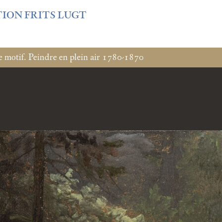
f3fb6db0bf3383064f508e4e3b220/sites/fondationcustodia.fr/
TION FRITS LUGT
e motif. Peindre en plein air 1780-1870