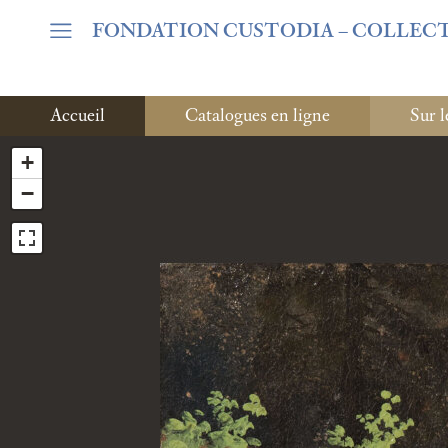
Warning
: Undefined array key "var_mode" in
/home/clients/06c
FONDATION CUSTODIA
– COLLEC
Accueil
Catalogues en ligne
Sur l
+
−