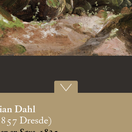
tian Dahl
1857 Dresde)