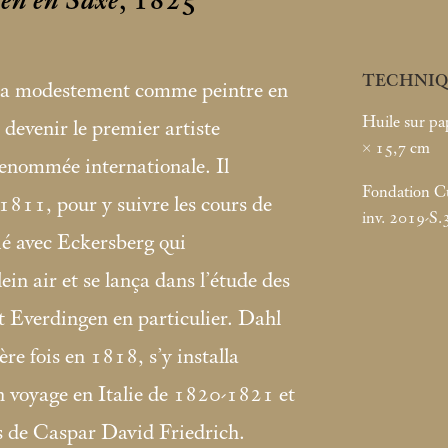
men en Saxe
, 1825
TECHNIQ
uta modestement comme peintre en
Huile sur pap
devenir le premier artiste
× 15,7
cm
renommée internationale. Il
Fondation Cus
1811, pour y suivre les cours de
inv. 2019-S.
tié avec Eckersberg qui
ein air et se lança dans l’étude des
t Everdingen en particulier. Dahl
re fois en 1818, s’y installa
n voyage en Italie de 1820-1821 et
es de Caspar David Friedrich.