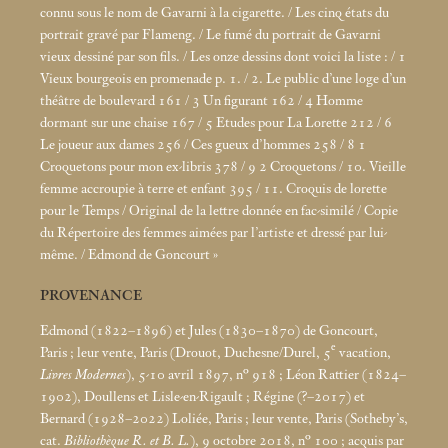
connu sous le nom de Gavarni à la cigarette. / Les cinq états du
portrait gravé par Flameng. / Le fumé du portrait de Gavarni
vieux dessiné par son fils. / Les onze dessins dont voici la liste : / 1
Vieux bourgeois en promenade p. 1. / 2. Le public d’une loge d’un
théâtre de boulevard 161 / 3 Un figurant 162 / 4 Homme
dormant sur une chaise 167 / 5 Etudes pour La Lorette 212 / 6
Le joueur aux dames 256 / Ces gueux d’hommes 258 / 8 1
Croquetons pour mon ex-libris 378 / 9 2 Croquetons / 10. Vieille
femme accroupie à terre et enfant 395 / 11. Croquis de lorette
pour le Temps / Original de la lettre donnée en fac-similé / Copie
du Répertoire des femmes aimées par l’artiste et dressé par lui-
même. / Edmond de Goncourt
»
PROVENANCE
Edmond (1822–1896) et Jules (1830–1870) de Goncourt,
e
Paris
; leur vente, Paris (Drouot, Duchesne/Durel, 5
vacation,
Livres Modernes
), 5-10 avril 1897, n° 918
; Léon Rattier (1824–
1902), Doullens et Lisle-en-Rigault
; Régine (?–2017) et
Bernard (1928–2022) Loliée, Paris
; leur vente, Paris (Sotheby’s,
cat.
Bibliothèque R. et B. L.
), 9 octobre 2018, n° 100
; acquis par