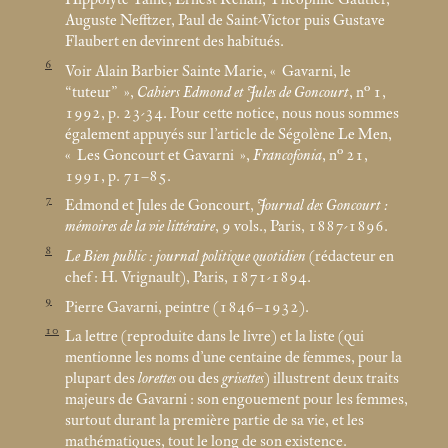
Auguste Nefftzer, Paul de Saint-Victor puis Gustave
Flaubert en devinrent des habitués.
6
Voir Alain Barbier Sainte Marie, «
Gavarni, le
“tuteur”
»,
Cahiers Edmond et Jules de Goncourt
, n° 1,
1992, p. 23-34. Pour cette notice, nous nous sommes
également appuyés sur l’article de Ségolène Le Men,
«
Les Goncourt et Gavarni
»,
Francofonia
, n° 21,
1991, p. 71–85.
7
Edmond et Jules de Goncourt,
Journal des Goncourt :
mémoires de la vie littéraire
, 9 vols., Paris, 1887-1896.
8
Le Bien public : journal politique quotidien
(rédacteur en
chef : H. Vrignault), Paris, 1871-1894.
9
Pierre Gavarni, peintre (1846–1932).
10
La lettre (reproduite dans le livre) et la liste (qui
mentionne les noms d’une centaine de femmes, pour la
plupart des
lorettes
ou des
grisettes
) illustrent deux traits
majeurs de Gavarni : son engouement pour les femmes,
surtout durant la première partie de sa vie, et les
mathématiques, tout le long de son existence.