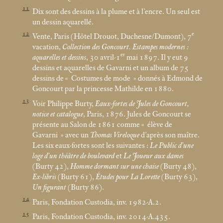
11
Dix sont des dessins à la plume et à l’encre. Un seul est
un dessin aquarellé.
12
e
Vente, Paris (Hôtel Drouot, Duchesne/Dumont), 7
vacation,
Collection des Goncourt. Estampes modernes :
er
aquarelles et dessins
, 30 avril-1
mai 1897. Il y eut 9
dessins et aquarelles de Gavarni et un album de 75
dessins de «
Costumes de mode
» donnés à Edmond de
Goncourt par la princesse Mathilde en 1880.
13
Voir Philippe Burty,
Eaux-fortes de Jules de Goncourt,
notice et catalogue
, Paris, 1876. Jules de Goncourt se
présente au Salon de 1861
comme «
élève de
Gavarni
» avec un
Thomas Vireloque
d’après son maître.
Les six eaux-fortes sont les suivantes :
Le Public d’une
loge d’un théâtre de boulevard
et
Le Joueur aux dames
(Burty 42),
Homme dormant sur une chaise
(Burty 48),
Ex-libris
(Burty 61),
Études pour La Lorette
(Burty 63),
Un figurant
(Burty 86).
14
Paris, Fondation Custodia, inv. 1982-A.2.
15
Paris, Fondation Custodia, inv. 2014-A.435.