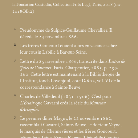
la Fondation Custodia, Collection Frits Lugt, Paris, 2018 (inv.
2018-BB.2)
1
Pseudonyme de Sulpice-Guillaume Chevallier. Il
décéda le 24 novembre 1866.
2
Les frères Goncourt étaient alors en vacances chez
leur cousin Labille à Bar-sur-Seine.
3
Lettre du 25 novembre 1866, transcrite dans
Lettres de
Jules de Goncourt
, Paris, Charpentier, 1885, p. 259-
260. Cette lettre est maintenant à la Bibliothèque de
l’Institut, fonds Lovenjoul, cote D-602, vol. VI de la
correspondance à Sainte-Beuve.
4
Charles de Villedeuil (1831–1906). C’est pour
L’Éclair
que Gavarni créa la série du
Manteau
d’Arlequin
.
5
Le premier dîner Magny, le 22 novembre 1862,
rassemblait Gavarni, Sainte-Beuve, le docteur Veyne,
le marquis de Chennevières et les frères Goncourt.
Hippolyte Taine, Ernest Renan, Théophile Gautier,