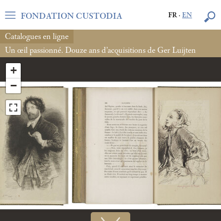
FONDATION CUSTODIA
FR
·
EN
Catalogues en ligne
Un œil passionné. Douze ans d’acquisitions de Ger Luijten
+
−