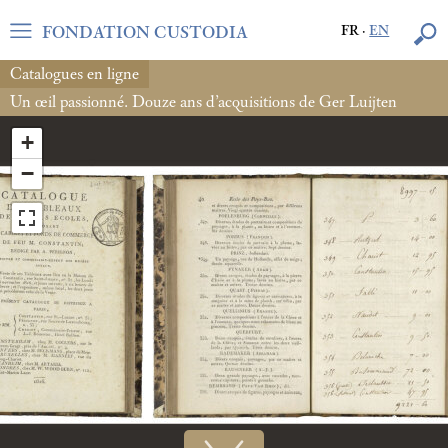
FONDATION CUSTODIA
FR
·
EN
Catalogues en ligne
Un œil passionné. Douze ans d’acquisitions de Ger Luijten
+
−