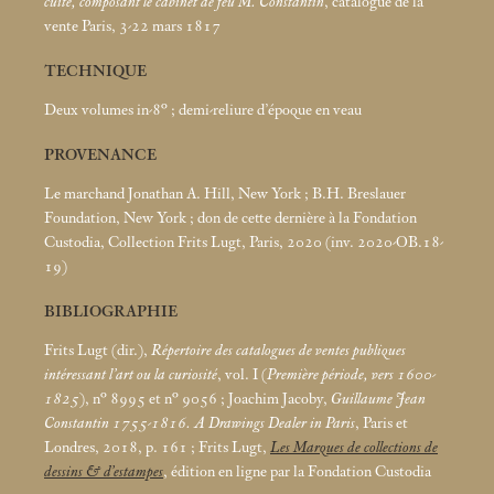
cuite, composant le cabinet de feu M. Constantin
, catalogue de la
vente Paris, 3-22
mars 1817
TECHNIQUE
Deux volumes in-8°
; demi-reliure d’époque en veau
PROVENANCE
Le marchand Jonathan A. Hill, New York
; B.H. Breslauer
Foundation, New York
; don de cette dernière à la Fondation
Custodia, Collection Frits Lugt, Paris, 2020 (inv. 2020-OB.18-
19)
BIBLIOGRAPHIE
Frits Lugt (dir.),
Répertoire des catalogues de ventes publiques
intéressant l’art ou la curiosité
, vol. I (
Première période, vers 1600-
1825
), n° 8995 et n° 9056
; Joachim Jacoby,
Guillaume Jean
Constantin 1755-1816. A Drawings Dealer in Paris
, Paris et
Londres, 2018, p. 161
; Frits Lugt,
Les Marques de collections de
dessins & d’estampes
, édition en ligne par la Fondation Custodia