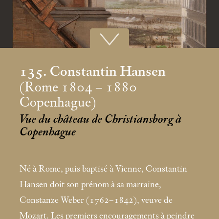
135. Constantin Hansen
(Rome 1804 – 1880
Copenhague)
Vue du château de Christiansborg à
Copenhague
Né à Rome, puis baptisé à Vienne, Constantin
Hansen doit son prénom à sa marraine,
Constanze Weber (1762–1842), veuve de
Mozart. Les premiers encouragements à peindre