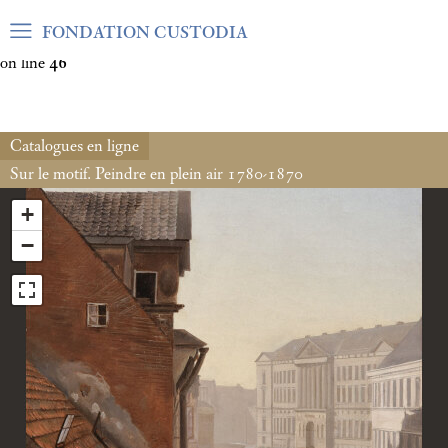
Warning
: Undefined array key "var_mode" in
FONDATION CUSTODIA
/home/clients/06cf3fb6db0bf3383064f508e4e3b220/sites/fond
on line
46
Catalogues en ligne
Sur le motif. Peindre en plein air 1780-1870
+
−