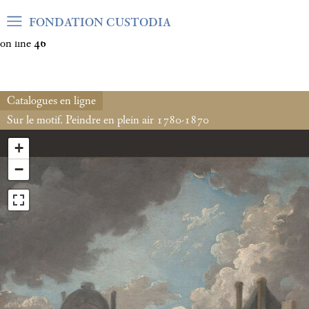
Warning
: Undefined array key "var_mode" in
FONDATION CUSTODIA
/home/clients/06cf3fb6db0bf3383064f508e4e3b220/sites/fond
on line
46
Catalogues en ligne
Sur le motif. Peindre en plein air 1780-1870
+
−