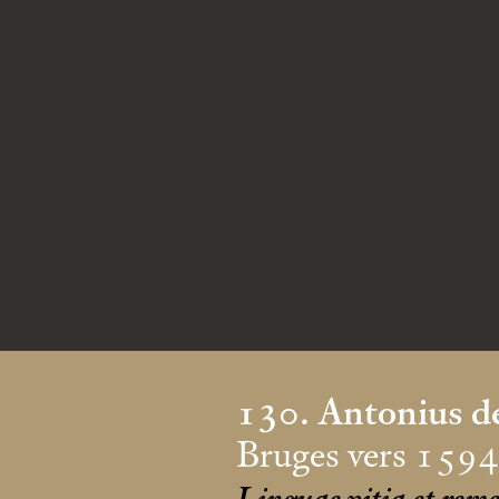
130. Antonius d
Bruges vers 159