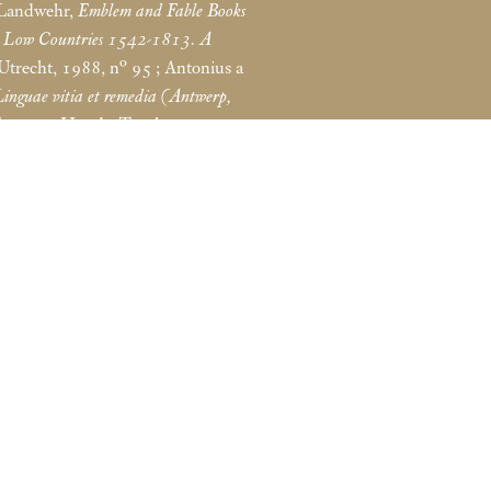
 Landwehr,
Emblem and Fable Books
he Low Countries 1542-1813. A
 Utrecht, 1988, n° 95
; Antonius a
Linguae vitia et remedia (Antwerp,
 Toon van Houdt, Turnhout, 1999
© 2026 Tous droits réservés