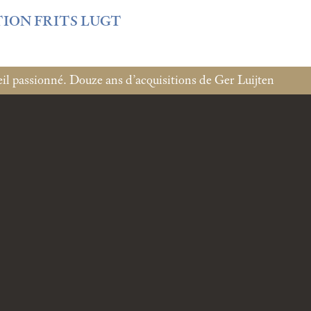
f3fb6db0bf3383064f508e4e3b220/sites/fondationcustodia.fr/
TION FRITS LUGT
l passionné. Douze ans d’acquisitions de Ger Luijten