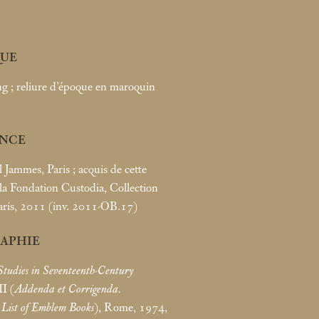
UE
ng
; reliure d’époque en maroquin
NCE
l Jammes, Paris
; acquis de cette
 la Fondation Custodia, Collection
Paris, 2011 (inv. 2011-OB.17)
RAPHIE
Studies in Seventeenth-Century
II (
Addenda et Corrigenda.
 List of Emblem Books
), Rome, 1974,