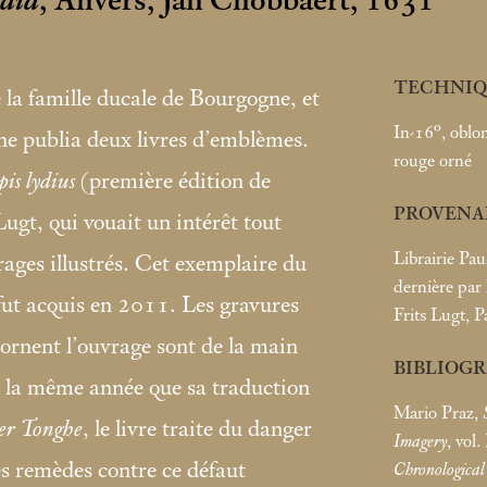
edia
, Anvers, Jan Cnobbaert, 1631
TECHNIQ
 la famille ducale de Bourgogne, et
In-16°, oblo
ne publia deux livres d’emblèmes.
rouge orné
is lydius
(première édition de
PROVENA
ugt, qui vouait un intérêt tout
Librairie Pau
rages illustrés. Cet exemplaire du
dernière par
 fut acquis en 2011. Les gravures
Frits Lugt, 
i ornent l’ouvrage sont de la main
BIBLIOG
ié la même année que sa traduction
Mario Praz,
er Tonghe
, le livre traite du danger
Imagery
, vol. 
s remèdes contre ce défaut
Chronological