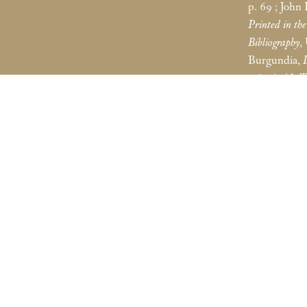
p. 69
; John
Printed in t
Bibliography
,
Burgundia,
1631)
, éd.
s Lugt
Contact
Lettre d’information