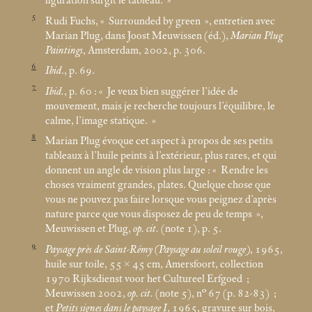
figuration surgit le tableau.
»
5
Rudi Fuchs, «
Surrounded by green
», entretien avec
Marian Plug, dans Joost Meuwissen (éd.),
Marian Plug
Paintings
, Amsterdam, 2002, p. 306.
6
Ibid
., p. 69.
7
Ibid.
, p. 60 : «
Je veux bien suggérer l’idée de
mouvement, mais je recherche toujours l’équilibre, le
calme, l’image statique.
»
8
Marian Plug évoque cet aspect à propos de ses petits
tableaux à l’huile peints à l’extérieur, plus rares, et qui
donnent un angle de vision plus large : «
Rendre les
choses vraiment grandes, plates. Quelque chose que
vous ne pouvez pas faire lorsque vous peignez d’après
nature parce que vous disposez de peu de temps
»,
Meuwissen et Plug,
op. cit.
(note 1), p. 5.
9
Paysage près de Saint-Rémy (Paysage au soleil rouge)
, 1965,
huile sur toile, 55 × 45
cm, Amersfoort, collection
1970 Rijksdienst voor het Cultureel Erfgoed
;
Meuwissen 2002,
op. cit.
(note 5), n° 67 (p. 82-83)
;
et
Petits signes dans le paysage I
, 1965, gravure sur bois,