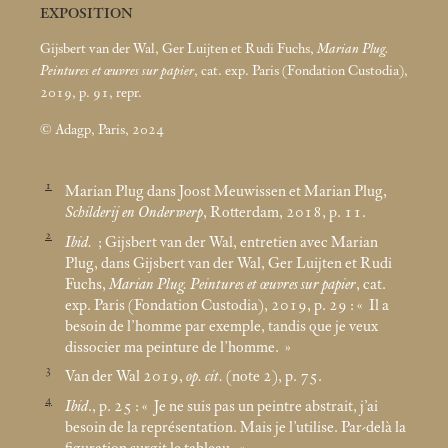
EXPOSITION
Gijsbert van der Wal, Ger Luijten et Rudi Fuchs,
Marian Plug.
Peintures et œuvres sur papier
, cat. exp. Paris (Fondation Custodia),
2019, p. 91, repr.
© Adagp, Paris, 2024
1
Marian Plug dans Joost Meuwissen et Marian Plug,
Schilderij en Onderwerp
, Rotterdam, 2018, p. 11.
2
Ibid.
; Gijsbert van der Wal, entretien avec Marian
Plug, dans Gijsbert van der Wal, Ger Luijten et Rudi
Fuchs,
Marian Plug. Peintures et œuvres sur papier
, cat.
exp. Paris (Fondation Custodia), 2019, p. 29 : «
Il a
besoin de l’homme par exemple, tandis que je veux
dissocier ma peinture de l’homme.
»
3
Van der Wal 2019,
op. cit.
(note 2), p. 75.
4
Ibid
., p. 25 : «
Je ne suis pas un peintre abstrait, j’ai
besoin de la représentation. Mais je l’utilise. Par-delà la