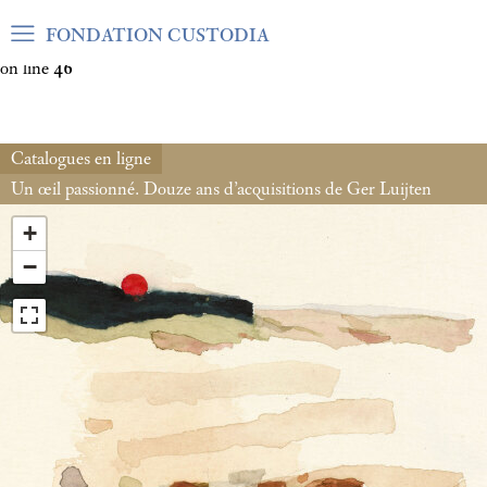
Warning
: Undefined array key "var_mode" in
FONDATION CUSTODIA
/home/clients/06cf3fb6db0bf3383064f508e4e3b220/sites/fond
on line
46
Catalogues en ligne
Un œil passionné. Douze ans d’acquisitions de Ger Luijten
+
−