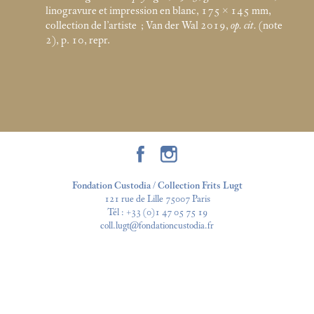
linogravure et impression en blanc, 175 × 145
mm,
collection de l’artiste
; Van der Wal 2019,
op. cit.
(note
2), p. 10, repr.
Fondation Custodia / Collection Frits Lugt
121 rue de Lille 75007 Paris
Tél :
+33 (0)1 47 05 75 19
coll.lugt@fondationcustodia.fr