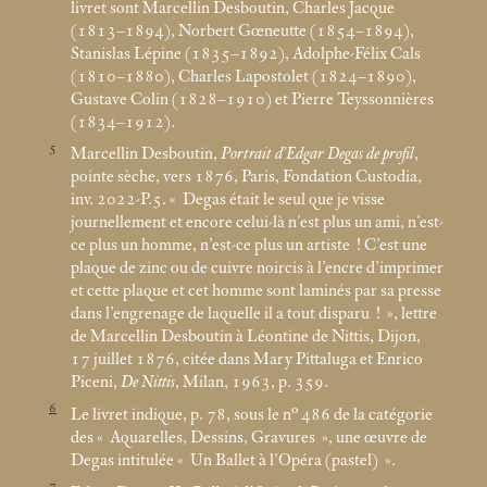
livret sont Marcellin Desboutin, Charles Jacque
(1813–1894), Norbert Gœneutte (1854–1894),
Stanislas Lépine (1835–1892), Adolphe-Félix Cals
(1810–1880), Charles Lapostolet (1824–1890),
Gustave Colin (1828–1910) et Pierre Teyssonnières
(1834–1912).
5
Marcellin Desboutin,
Portrait d’Edgar Degas de profil
,
pointe sèche, vers 1876, Paris, Fondation Custodia,
inv. 2022-P.5. «
Degas était le seul que je visse
journellement et encore celui-là n’est plus un ami, n’est-
ce plus un homme, n’est-ce plus un artiste
! C’est une
plaque de zinc ou de cuivre noircis à l’encre d’imprimer
et cette plaque et cet homme sont laminés par sa presse
dans l’engrenage de laquelle il a tout disparu
!
», lettre
de Marcellin Desboutin à Léontine de Nittis, Dijon,
17 juillet 1876, citée dans Mary Pittaluga et Enrico
Piceni,
De Nittis
, Milan, 1963, p. 359.
6
Le livret indique, p. 78, sous le n° 486 de la catégorie
des «
Aquarelles, Dessins, Gravures
», une œuvre de
Degas intitulée «
Un Ballet à l’Opéra (pastel)
».
7