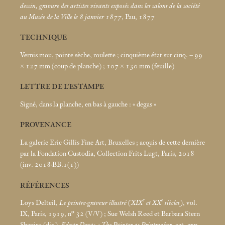
dessin, gravure des artistes vivants exposés dans les salons de la société
au Musée de la Ville le 8 janvier 1877
, Pau, 1877
TECHNIQUE
Vernis mou, pointe sèche, roulette
; cinquième état sur cinq. – 99
× 127
mm (coup de planche)
; 107 × 130
mm (feuille)
LETTRE DE L’ESTAMPE
Signé, dans la planche, en bas à gauche : «
degas
»
PROVENANCE
La galerie Eric Gillis Fine Art, Bruxelles
; acquis de cette dernière
par la Fondation Custodia, Collection Frits Lugt, Paris, 2018
(inv. 2018-BB.1(1))
RÉFÉRENCES
e
e
Loys Delteil,
Le peintre-graveur illustré (XIX
et XX
siècles)
, vol.
IX, Paris, 1919, n° 32 (V/V)
; Sue Welsh Reed et Barbara Stern