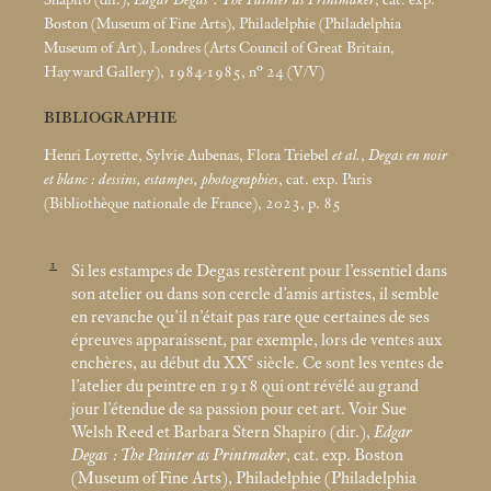
Shapiro (dir.),
Edgar Degas : The Painter as Printmaker
, cat. exp.
Boston (Museum of Fine Arts), Philadelphie (Philadelphia
Museum of Art), Londres (Arts Council of Great Britain,
Hayward Gallery), 1984-1985, n° 24 (V/V)
BIBLIOGRAPHIE
Henri Loyrette, Sylvie Aubenas, Flora Triebel
et al.
,
Degas en noir
et blanc : dessins, estampes, photographies
, cat. exp. Paris
(Bibliothèque nationale de France), 2023, p. 85
1
Si les estampes de Degas restèrent pour l’essentiel dans
son atelier ou dans son cercle d’amis artistes, il semble
en revanche qu’il n’était pas rare que certaines de ses
épreuves apparaissent, par exemple, lors de ventes aux
e
enchères, au début du XX
siècle. Ce sont les ventes de
l’atelier du peintre en 1918 qui ont révélé au grand
jour l’étendue de sa passion pour cet art. Voir Sue
Welsh Reed et Barbara Stern Shapiro (dir.),
Edgar
Degas : The Painter as Printmaker
, cat. exp. Boston
(Museum of Fine Arts), Philadelphie (Philadelphia