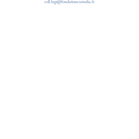
coll.lugt@fondationcustodia.fr