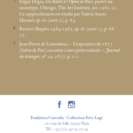
Edgar Degas,
Un Ballet à l’Opéra de Paris
, pastel sur
monotype, Chicago, The Art Institute, inv. 1981.12.
Ce rapprochement est étudié par Valérie Sueur-
Hermel,
op. cit
. (note 2), p. 85.
8
Reed et Shapiro 1984-1985,
op. cit.
(note 1), p. 68-
72.
9
Jean-Pierre de Limendous, «
L’exposition de 1877
(Salon de Pau) racontée à mes petits enfants
»,
Journal
des étrangers
, n° 19, 1877, p. 1-2.
Fondation Custodia / Collection Frits Lugt
121 rue de Lille 75007 Paris
Tél :
+33 (0)1 47 05 75 19