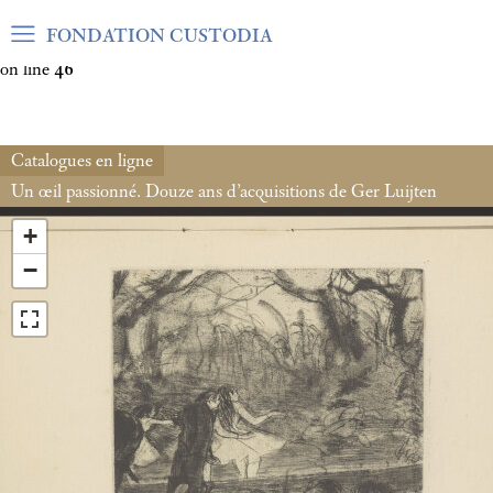
Warning
: Undefined array key "var_mode" in
FONDATION CUSTODIA
/home/clients/06cf3fb6db0bf3383064f508e4e3b220/sites/fond
on line
46
Catalogues en ligne
Un œil passionné. Douze ans d’acquisitions de Ger Luijten
+
−