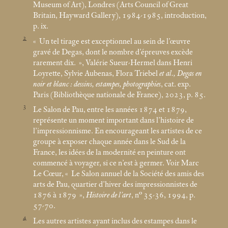
Museum of Art), Londres (Arts Council of Great
Britain, Hayward Gallery), 1984-1985, introduction,
p. ix.
2
«
Un tel tirage est exceptionnel au sein de l’œuvre
gravé de Degas, dont le nombre d’épreuves excède
rarement dix.
», Valérie Sueur-Hermel dans Henri
Loyrette, Sylvie Aubenas, Flora Triebel
et al., Degas en
noir et blanc : dessins, estampes, photographies
, cat. exp.
Paris (Bibliothèque nationale de France), 2023, p. 85.
3
Le Salon de Pau, entre les années 1874 et 1879,
représente un moment important dans l’histoire de
l’impressionnisme. En encourageant les artistes de ce
groupe à exposer chaque année dans le Sud de la
France, les idées de la modernité en peinture ont
commencé à voyager, si ce n’est à germer. Voir Marc
Le Cœur, «
Le Salon annuel de la Société des amis des
arts de Pau, quartier d’hiver des impressionnistes de
1876 à 1879
»,
Histoire de l’art
, n° 35-36, 1994, p.
57-70.
4
Les autres artistes ayant inclus des estampes dans le