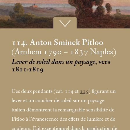
114. Anton Sminck Pitloo
(Arnhem 1790 – 1837 Naples)
Lever de soleil dans un paysage
, vers
1811-1819
Ces deux pendants (cat. 114 et
115
) figurant un
lever et un coucher de soleil sur un paysage
italien démontrent la remarquable sensibilité de
Pitloo à l’évanescence des effets de lumière et de
couleurs. Fait exceptionnel dans la production de