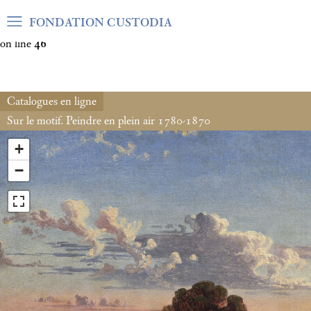
Warning
: Undefined array key "var_mode" in
FONDATION CUSTODIA
/home/clients/06cf3fb6db0bf3383064f508e4e3b220/sites/fond
on line
46
Catalogues en ligne
Sur le motif. Peindre en plein air 1780-1870
+
−