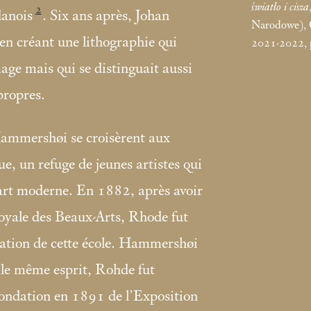
światło i cisza
2
danois
. Six ans après, Johan
Narodowe), 
n créant une lithographie qui
2021-2022, p.
age mais qui se distinguait aussi
propres.
ammershøi se croisèrent aux
e, un refuge de jeunes artistes qui
’art moderne. En 1882, après avoir
oyale des Beaux-Arts, Rhode fut
réation de cette école. Hammershøi
 le même esprit, Rohde fut
 fondation en 1891 de l’Exposition