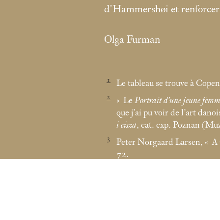
d’Hammershøi et renforcer l
Olga Furman
1
Le tableau se trouve à Cop
2
«
Le
Portrait d’une jeune fem
que j’ai pu voir de l’art danoi
i cisza
, cat. exp. Poznan (
3
Peter Norgaard Larsen, «
A 
72.