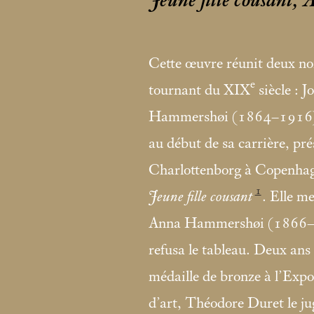
Jeune fille cousant
Cette œuvre réunit deux nom
e
tournant du XIX
siècle : 
Hammershøi (1864–1916).
au début de sa carrière, pr
Charlottenborg à Copenhague
1
Jeune fille cousant
. Elle me
Anna Hammershøi (1866–1
refusa le tableau. Deux ans 
médaille de bronze à l’Expos
d’art, Théodore Duret le 