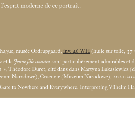
’esprit moderne de ce portrait.
enhague, musée Ordrupgaard,
inv. 46 WH
(huile sur toile, 37
me
et la
Jeune fille cousant
sont particulièrement admirables et d’
s
», Théodore Duret, cité dans dans Martyna Lukasiewicz (d
Muzeum Narodowe), Cracovie (Muzeum Narodowe), 2021-2022
Gate to Nowhere and Everywhere. Interpreting Vilhelm Ha