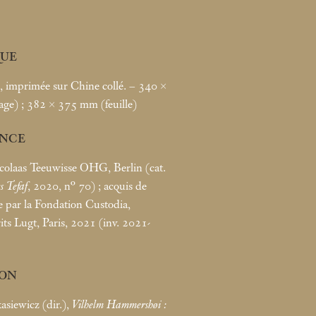
UE
, imprimée sur Chine collé. – 340 ×
age)
; 382 × 375
mm (feuille)
NCE
icolaas Teeuwisse OHG, Berlin (cat.
s Tefaf
, 2020, n° 70)
; acquis de
e par la Fondation Custodia,
its Lugt, Paris, 2021 (inv. 2021-
ION
siewicz (dir.),
Vilhelm Hammershøi :