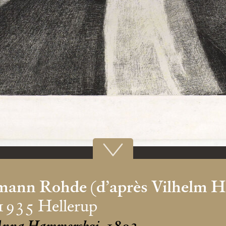
mann Rohde (d’après Vilhelm 
1935 Hellerup