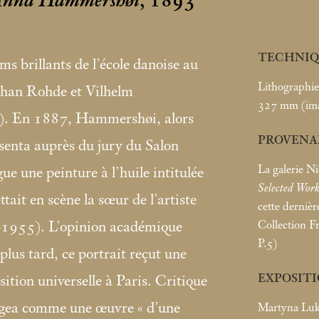
, Anna Hammershøi
, 1893
TECHNIQ
s brillants de l’école danoise au
Lithographie
Johan Rohde et Vilhelm
327
mm (im
 En 1887, Hammershøi, alors
PROVENA
ésenta auprès du jury du Salon
La galerie N
 une peinture à l’huile intitulée
Selected Work
ttait en scène la sœur de l’artiste
cette dernièr
Collection Fr
955). L’opinion académique
P.5)
plus tard, ce portrait reçut une
EXPOSIT
ition universelle à Paris. Critique
jugea comme une œuvre «
d’une
Martyna Luka