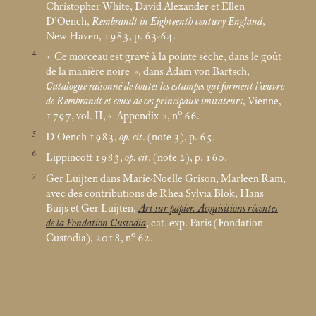
Christopher White, David Alexander et Ellen
D’Oench,
Rembrandt in Eighteenth century England
,
New Haven, 1983, p. 63-64.
4
«
Ce morceau est gravé à la pointe sèche, dans le goût
de la manière noire
», dans Adam von Bartsch,
Catalogue raisonné de toutes les estampes qui forment l’œuvre
de Rembrandt et ceux de ces principaux imitateurs
, Vienne,
1797, vol. II, «
Appendix
», n° 66.
5
D’Oench 1983,
op. cit
. (note 3), p. 65.
6
Lippincott 1983,
op. cit
. (note 2), p. 160.
7
Ger Luijten dans Marie-Noëlle Grison, Marleen Ram,
avec des contributions de Rhea Sylvia Blok, Hans
Buijs et Ger Luijten,
Art sur papier. Acquisitions récentes
de la Fondation Custodia
, cat. exp. Paris (Fondation
Custodia), 2018, n° 62.