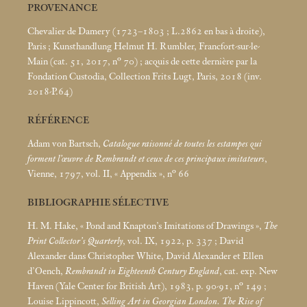
PROVENANCE
Chevalier de Damery (1723–1803
; L.2862 en bas à droite),
Paris
; Kunsthandlung Helmut H. Rumbler, Francfort-sur-le-
Main (cat. 51, 2017, n° 70)
; acquis de cette dernière par la
Fondation Custodia, Collection Frits Lugt, Paris, 2018 (inv.
2018-P.64)
RÉFÉRENCE
Adam von Bartsch,
Catalogue raisonné de toutes les estampes qui
forment l’œuvre de Rembrandt et ceux de ces principaux imitateurs
,
Vienne, 1797, vol. II, «
Appendix
», n° 66
BIBLIOGRAPHIE SÉLECTIVE
H. M. Hake, «
Pond and Knapton’s Imitations of Drawings
»,
The
Print Collector’s Quarterly
, vol. IX, 1922, p. 337
; David
Alexander dans Christopher White, David Alexander et Ellen
d’Oench,
Rembrandt in Eighteenth Century England
, cat. exp. New
Haven (Yale Center for British Art), 1983, p. 90-91, n° 149
;
Louise Lippincott,
Selling Art in Georgian London. The Rise of