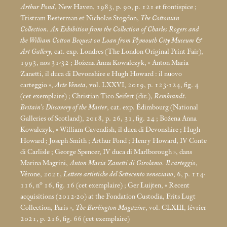
Arthur Pond
, New Haven, 1983, p. 90, p. 121 et frontispice
;
Tristram Besterman et Nicholas Stogdon,
The Cottonian
Collection. An Exhibition from the Collection of Charles Rogers and
the William Cotton Bequest on Loan from Plymouth City Museum &
Art Gallery
, cat. exp. Londres (The London Original Print Fair),
1993, nos 31-32
; Bożena Anna Kowalczyk, «
Anton Maria
Zanetti, il duca di Devonshire e Hugh Howard : il nuovo
carteggio
»,
Arte Veneta
, vol. LXXVI, 2019, p. 123-124, fig. 4
(cet exemplaire)
; Christian Tico Seifert (dir.),
Rembrandt.
Britain’s Discovery of the Master
, cat. exp. Édimbourg (National
Galleries of Scotland), 2018, p. 26, 31, fig. 24
; Bożena Anna
Kowalczyk, «
William Cavendish, il duca di Devonshire
; Hugh
Howard
; Joseph Smith
; Arthur Pond
; Henry Howard, IV Conte
di Carlisle
; George Spencer, IV duca di Marlborough
», dans
Marina Magrini,
Anton Maria Zanetti di Girolamo. Il carteggio
,
Vérone, 2021,
Lettere artistiche del Settecento veneziano
, 6, p. 114-
116, n° 16, fig. 16 (cet exemplaire)
; Ger Luijten, «
Recent
acquisitions (2012-20) at the Fondation Custodia, Frits Lugt
Collection, Paris
»,
The Burlington Magazine
, vol. CLXIII, février
2021, p. 216, fig. 66 (cet exemplaire)