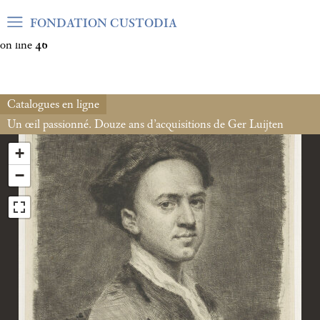
Warning
: Undefined array key "var_mode" in
FONDATION CUSTODIA
/home/clients/06cf3fb6db0bf3383064f508e4e3b220/sites/fond
on line
46
Catalogues en ligne
Un œil passionné. Douze ans d’acquisitions de Ger Luijten
+
−