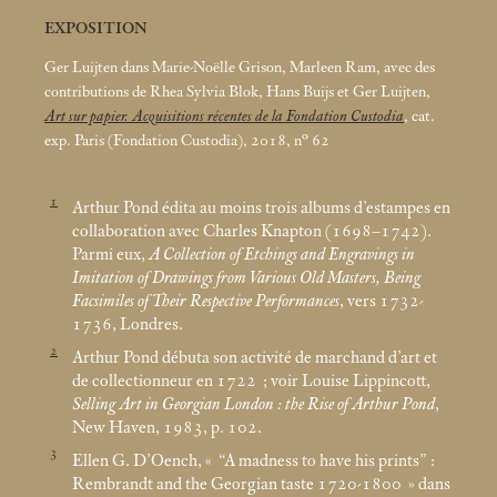
EXPOSITION
Ger Luijten dans Marie-Noëlle Grison, Marleen Ram, avec des
contributions de Rhea Sylvia Blok, Hans Buijs et Ger Luijten,
Art sur papier. Acquisitions récentes de la Fondation Custodia
, cat.
exp. Paris (Fondation Custodia), 2018, n° 62
1
Arthur Pond édita au moins trois albums d’estampes en
collaboration avec Charles Knapton (1698–1742).
Parmi eux,
A Collection of Etchings and Engravings in
Imitation of Drawings from Various Old Masters, Being
Facsimiles of Their Respective Performances
, vers 1732-
1736, Londres.
2
Arthur Pond débuta son activité de marchand d’art et
de collectionneur en 1722
; voir Louise Lippincott,
Selling Art in Georgian London : the Rise of Arthur Pond
,
New Haven, 1983, p. 102.
3
Ellen G. D’Oench, «
“A madness to have his prints” :
Rembrandt and the Georgian taste 1720-1800
» dans