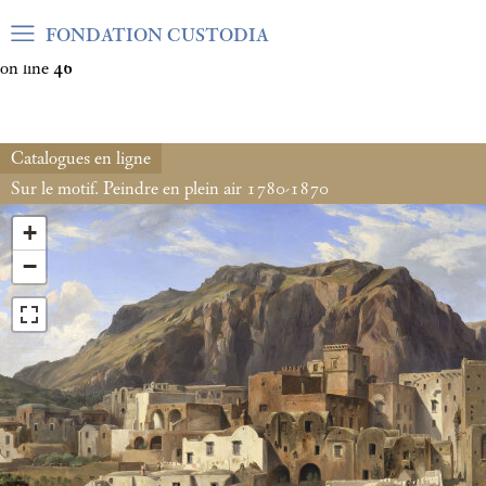
Warning
: Undefined array key "var_mode" in
FONDATION CUSTODIA
/home/clients/06cf3fb6db0bf3383064f508e4e3b220/sites/fond
on line
46
Catalogues en ligne
Sur le motif. Peindre en plein air 1780-1870
+
−