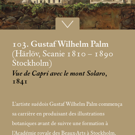
103. Gustaf Wilhelm Palm
(Härlöv, Scanie 1810 – 1890
Stockholm)
Vue de Capri avec le mont Solaro
,
1841
L’artiste suédois Gustaf Wilhelm Palm commença
sa carrière en produisant des illustrations
botaniques avant de suivre une formation à
l’Académie royale des Beaux-Arts à Stockholm,