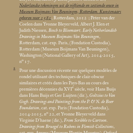
Nederlandse tekeningen uit de vijftiende en zestiende eeuw in
Museum Boijmans Van Beuningen, Rotterdam. Kunstenaars
geboren voor 1581
, Rotterdam, 2012
; Peter van der
Coelen dans Yvonne Bleyerveld, Albert J. Elen et
Judith Niessen,
Bosch to Bloemaert. Early Netherlandish
Drawings in Museum Boijmans Van Beuningen
,
Rotterdam, cat. exp. Paris, (Fondation Custodia),
Rotterdam (Museum Boijmans Van Beuningen),
Washington (National Gallery of Art), 2014-2015,
n° 17.
8
Pour une discussion récente sur quelques modèles de
rondel utilisant des techniques de clair-obscur
similaires et créés dans les Pays-Bas au cours des
e
premières décennies du XVI
siècle, voir Hans Buijs
dans Hans Buijs et Ger Luijten (dir.),
Goltzius to Van
Gogh. Drawings and Paintings from the P. & N. de Boer
Foundation
, cat. exp. Paris (Fondation Custodia),
2014-2015, n° 22, et Yvonne Bleyerveld dans
Virginie D’haene (dir.),
From Scribble to Cartoon.
Drawings from Bruegel to Rubens in Flemish Collections
,
cat. exp. Anvers (Museum Plantin-Moretus), Oxford