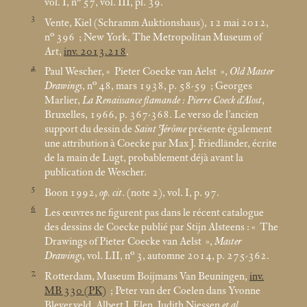
vol. I, n° 57, vol. III, pl. 39.
3
Vente, Kiel (Schramm Auktionshaus), 12
mai 2012,
n° 396
; New York, The Metropolitan Museum of
Art,
inv. 2013.218
.
4
Paul Wescher, «
Pieter Coecke van Aelst
»,
Old Master
Drawings
, n° 48, mars 1938, p. 58-59
; Georges
Marlier,
La Renaissance flamande : Pierre Coeck d’Alost
,
Bruxelles, 1966, p. 367-368. Le verso de l’ancien
support du dessin de
Saint Jérôme
présente également
une attribution à Coecke par Max J. Friedländer, écrite
de la main de Lugt, probablement déjà avant la
publication de Wescher.
5
Boon 1992,
op. cit
. (note 2), vol. I, p. 97.
6
Les œuvres ne figurent pas dans le récent catalogue
des dessins de Coecke publié par Stijn Alsteens : «
The
Drawings of Pieter Coecke van Aelst
»,
Master
Drawings
, vol. LII, n° 3, automne 2014, p. 275-362.
7
Rotterdam, Museum Boijmans Van Beuningen,
inv.
MB 330 (PK)
; Peter van der Coelen dans Yvonne
Bleyerveld, Albert J. Elen, Judith Niessen
et al.
,