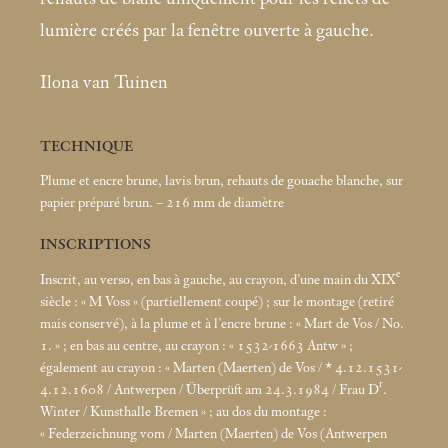
lumière créés par la fenêtre ouverte à gauche.
Ilona van Tuinen
TECHNIQUE
Plume et encre brune, lavis brun, rehauts de gouache blanche, sur
papier préparé brun. – 216
mm de diamètre
INSCRIPTIONS
e
Inscrit, au verso, en bas à gauche, au crayon, d’une main du XIX
siècle : «
M Voss
» (partiellement coupé)
; sur le montage (retiré
mais conservé), à la plume et à l’encre brune : «
Mart de Vos / No.
1.
»
; en bas au centre, au crayon : «
1532-1663 Antw
»
;
également au crayon : «
Marten (Maerten) de Vos / * 4.12.1531-
r
4.12.1608 / Antwerpen / Überprüft am 24.3.1984 / Frau D
.
Winter / Kunsthalle Bremen
»
; au dos du montage :
«
Federzeichnung vom / Marten (Maerten) de Vos (Antwerpen