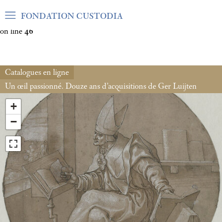
Warning
: Undefined array key "var_mode" in
FONDATION CUSTODIA
/home/clients/06cf3fb6db0bf3383064f508e4e3b220/sites/fond
on line
46
Catalogues en ligne
Un œil passionné. Douze ans d’acquisitions de Ger Luijten
+
−