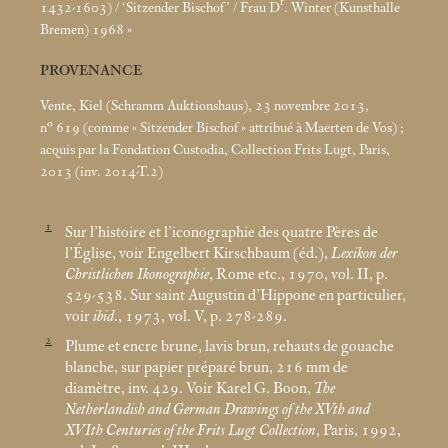
r
1432-1603) / ‘Sitzender Bischof’ / Frau D
. Winter (Kunsthalle
Bremen) 1968
»
PROVENANCE
Vente, Kiel (Schramm Auktionshaus), 23 novembre 2013,
n° 619 (comme «
Sitzender Bischof
» attribué à Maerten de Vos)
;
acquis par la Fondation Custodia, Collection Frits Lugt, Paris,
2013 (inv. 2014-T.2)
1
Sur l’histoire et l’iconographie des quatre Pères de
l’Église, voir Engelbert Kirschbaum (éd.),
Lexikon der
Christlichen Ikonographie
, Rome etc., 1970, vol. II, p.
529-538. Sur saint Augustin d’Hippone en particulier,
voir
ibid
., 1973, vol. V, p. 278-289.
2
Plume et encre brune, lavis brun, rehauts de gouache
blanche, sur papier préparé brun, 216
mm de
diamètre, inv. 429. Voir Karel G. Boon,
The
Netherlandish and German Drawings of the XVth and
XVIth Centuries of the Frits Lugt Collection
, Paris, 1992,