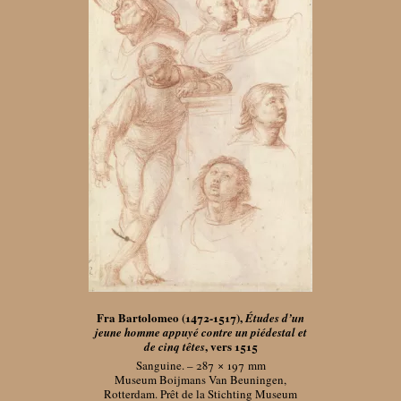
Fra Bartolomeo (1472-1517),
Études d’un
jeune homme appuyé contre un piédestal et
, vers 1515
de cinq têtes
Sanguine. – 287 × 197
mm
Museum Boijmans Van Beuningen,
Rotterdam. Prêt de la Stichting Museum