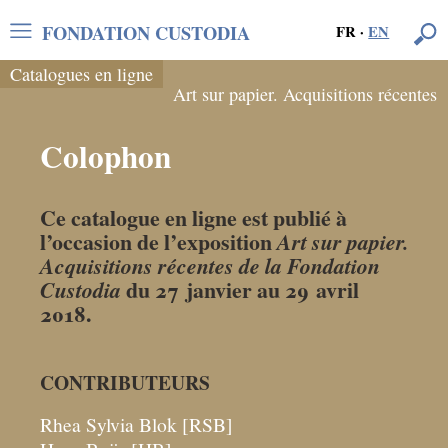
FONDATION CUSTODIA
FR
·
EN
Catalogues en ligne
Art sur papier. Acquisitions récentes
Colophon
Ce catalogue en ligne est publié à
l’occasion de l’exposition
Art sur papier.
Acquisitions récentes de la Fondation
Custodia
du 27 janvier au 29 avril
2018.
CONTRIBUTEURS
Rhea Sylvia Blok [RSB]