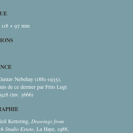
UE
 118 × 97
mm
TIONS
ANCE
Gustav Nebehay (1881-1935),
quis de ce dernier par Frits Lugt
1928 (inv. 3666)
RAPHIE
Drawings from
eil Kettering,
ch Studio Estate
, La Haye, 1988,