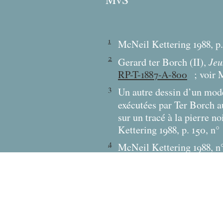
1
McNeil Kettering 1988, p.
2
Jeu
Gerard ter Borch (II),
RP-T-1887-A-800
; voir 
3
Un autre dessin d’un modè
exécutées par Ter Borch a
sur un tracé à la pierre no
Kettering 1988, p. 150, n°
4
McNeil Kettering 1988, n° 