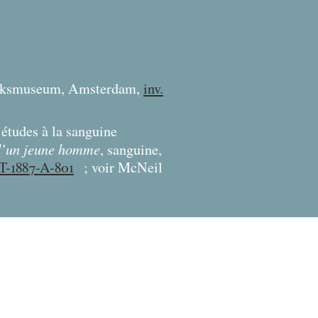
jksmuseum, Amsterdam,
inv.
études à la sanguine
d’un jeune homme
, sanguine,
-T-1887-A-801
; voir McNeil