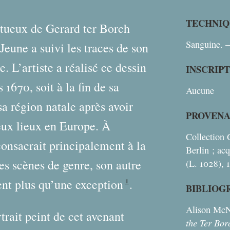
TECHNIQ
ntueux de Gerard ter Borch
Sanguine. –
Jeune a suivi les traces de son
e. L’artiste a réalisé ce dessin
INSCRIP
 1670, soit à la fin de sa
Aucune
sa région natale après avoir
PROVEN
eux lieux en Europe. À
Collection 
onsacrait principalement à la
Berlin
; ac
les scènes de genre, son autre
(L. 1028), 
1
ient plus qu’une exception
.
BIBLIOG
Alison McN
rait peint de cet avenant
the Ter Bor