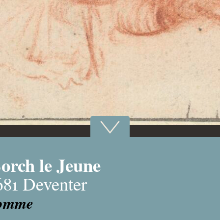
Borch le Jeune
681 Deventer
homme