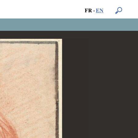
FR
·
EN