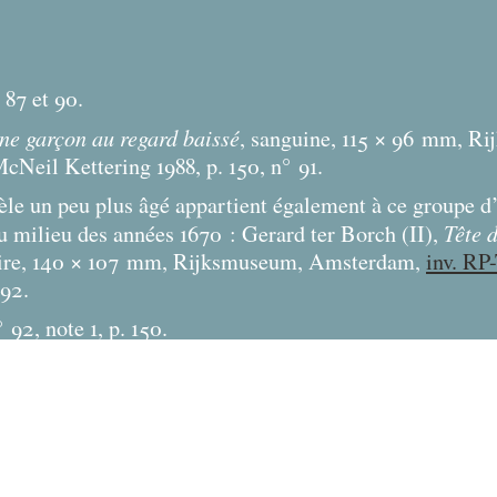
 87 et 90.
ne garçon au regard baissé
, sanguine, 115 × 96
mm, Ri
McNeil Kettering 1988, p. 150, n° 91.
le un peu plus âgé appartient également à ce groupe d’
Tête 
u milieu des années 1670 : Gerard ter Borch (II),
ire, 140 × 107
mm, Rijksmuseum, Amsterdam,
inv. RP
 92.
92, note 1, p. 150.