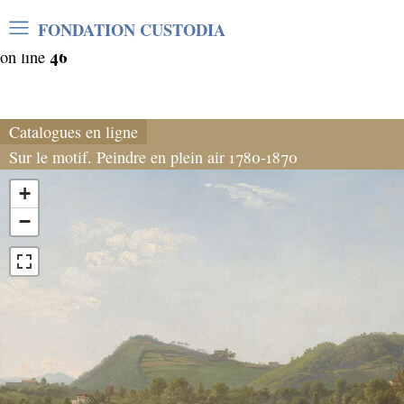
Warning
: Undefined array key "var_mode" in
FONDATION CUSTODIA
/home/clients/06cf3fb6db0bf3383064f508e4e3b220/sites/
46
on line
Catalogues en ligne
Sur le motif. Peindre en plein air 1780-1870
+
−