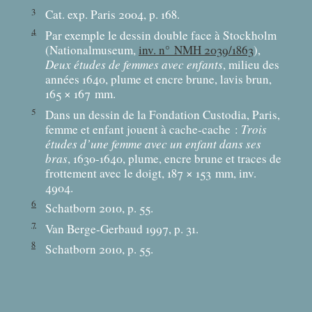
3
Cat. exp. Paris 2004, p. 168.
4
Par exemple le dessin double face à Stockholm
(Nationalmuseum,
inv. n° NMH 2039/1863
),
Deux études de femmes avec enfants
, milieu des
années 1640, plume et encre brune, lavis brun,
165 × 167
mm.
5
Dans un dessin de la Fondation Custodia, Paris,
femme et enfant jouent à cache-cache :
Trois
études d’une femme avec un enfant dans ses
bras
, 1630-1640, plume, encre brune et traces de
frottement avec le doigt, 187 × 153
mm, inv.
4904.
6
Schatborn 2010, p. 55.
7
Van Berge-Gerbaud 1997, p. 31.
8
Schatborn 2010, p. 55.