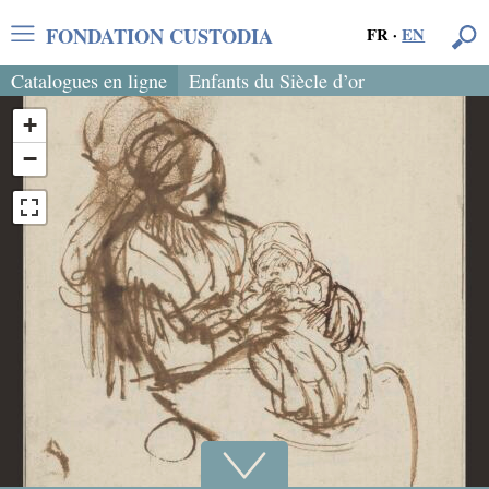
FONDATION CUSTODIA
FR
·
EN
Catalogues en ligne
Enfants du Siècle d’or
+
−