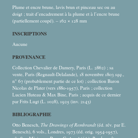
Plume et encre brune, lavis brun et pinceau sec ou au
doigt
; trait d’encadrement à la plume et à l’encre brune
(partiellement coupé). – 162 × 128
mm
INSCRIPTIONS
Aucune
PROVENANCE
Collection Chevalier de Damery, Paris (L. 2862)
; sa
vente, Paris (Regnault-Delalande), 18 novembre 1803
sqq.
,
n° 67 (probablement partie de ce lot)
; collection Baron
Nicolas de Plater (vers 1880-1957), Paris
; collection
Lucien Huteau & Max Bine, Paris
; acquis de ce dernier
par Frits Lugt (L. 1028), 1925 (inv. 2143)
BIBLIOGRAPHIE
Otto Benesch,
The Drawings of Rembrandt
(éd. rév. par E.
Benesch), 6 vols., Londres, 1973 (éd. orig. 1954-1957),