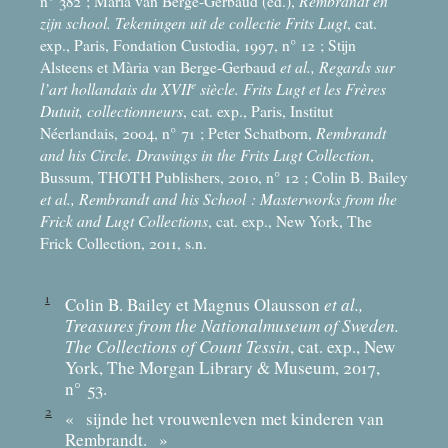
n° 382
; Mària van Berge-Gerbaud (éd.),
Rembrandt en
zijn school. Tekeningen uit de collectie Frits Lugt
, cat.
exp., Paris, Fondation Custodia, 1997, n° 12
; Stijn
Alsteens et Mària van Berge-Gerbaud
et al., Regards sur
e
l’art hollandais du XVII
siècle. Frits Lugt et les Frères
Dutuit, collectionneurs
, cat. exp., Paris, Institut
Néerlandais, 2004, n° 71
; Peter Schatborn,
Rembrandt
and his Circle. Drawings in the Frits Lugt Collection
,
Bussum, THOTH Publishers, 2010, n° 12
; Colin B. Bailey
et al., Rembrandt and his School : Masterworks from the
Frick and Lugt Collections
, cat. exp., New York, The
Frick Collection, 2011, s.n.
1
Colin B. Bailey et Magnus Olausson
et al.,
Treasures from the Nationalmuseum of Sweden.
The Collections of Count Tessin
, cat. exp., New
York, The Morgan Library & Museum, 2017,
n° 53.
2
«
sijnde het vrouwenleven met kinderen van
Rembrandt.
»