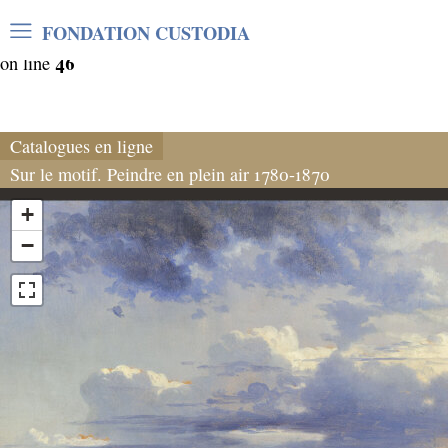
Warning
: Undefined array key "var_mode" in
FONDATION CUSTODIA
/home/clients/06cf3fb6db0bf3383064f508e4e3b220/sites/
46
on line
Catalogues en ligne
Sur le motif. Peindre en plein air 1780-1870
+
−