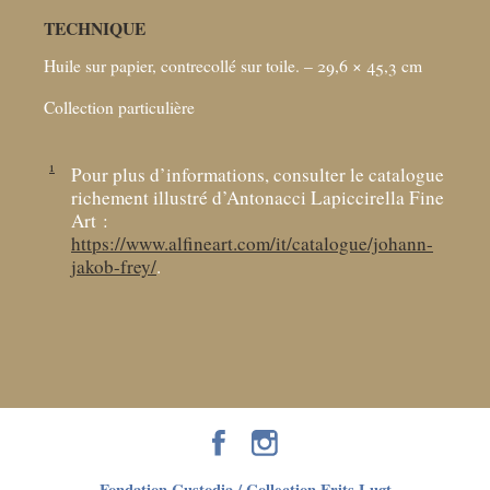
TECHNIQUE
Huile sur papier, contrecollé sur toile. – 29,6 × 45,3
cm
Collection particulière
1
Pour plus d’informations, consulter le catalogue
richement illustré d’Antonacci Lapiccirella Fine
Art :
https://www.alfineart.com/it/catalogue/johann-
jakob-frey/
.
Fondation Custodia / Collection Frits Lugt